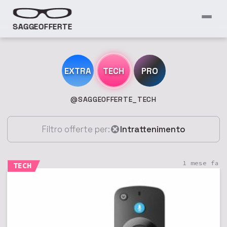
SAGGEOFFERTE
EXTRA
TECH
PRO
@SAGGEOFFERTE_TECH
Filtro offerte per:
Intrattenimento
1 mese fa
TECH