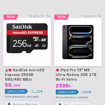
6 giorni fa
7 giorni fa
TECH
TECH
SanDisk microSD
iPad Pro 13" M5
Express 256GB
Ultra Retina XDR 2TB
880/480 MB/s
Wi-Fi Vetro
59
nanotexture - Nero
2399
99
€
,
€
siderale
-1,21€
MIGLIORE
-410€
MIGLIORE
Precedente:
€
59,99
Precedente:
€
2559
Apri
su Amazon