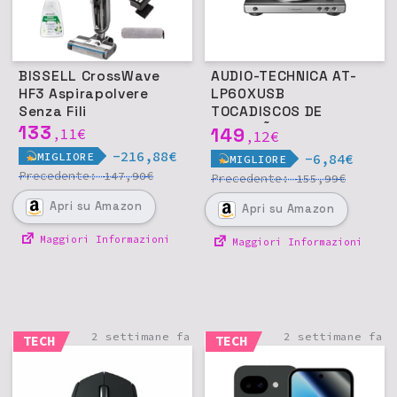
BISSELL CrossWave
AUDIO-TECHNICA AT-
HF3 Aspirapolvere
LP60XUSB
Senza Fili
TOCADISCOS DE
133
TRACCIÃ“N POR
149
11
€
,
12
€
,
CORREA GRIS,
-216,88€
MIGLIORE
-6,84€
MIGLIORE
METÁLICO
Precedente:
€
147,90
Precedente:
€
155,99
Apri
su Amazon
Apri
su Amazon
Maggiori Informazioni
Maggiori Informazioni
2 settimane fa
2 settimane fa
TECH
TECH