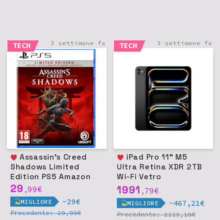
3 settimane fa
3 settimane fa
TECH
TECH
Assassin's Creed
iPad Pro 11" M5
Shadows Limited
Ultra Retina XDR 2TB
Edition PS5 Amazon
Wi-Fi Vetro
29
nanotexture - Nero
1991
99
€
,
79
€
,
siderale
-29€
MIGLIORE
-467,21€
MIGLIORE
Precedente:
€
29,99
Precedente:
€
2213,10