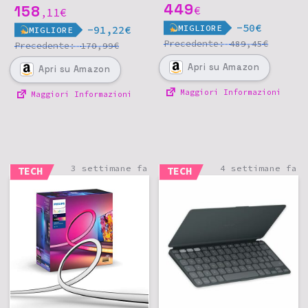
Fax
449
158
€
11
€
,
-50€
MIGLIORE
-91,22€
MIGLIORE
Precedente:
€
489,45
Precedente:
€
170,99
Apri
su Amazon
Apri
su Amazon
Maggiori Informazioni
Maggiori Informazioni
3 settimane fa
4 settimane fa
TECH
TECH