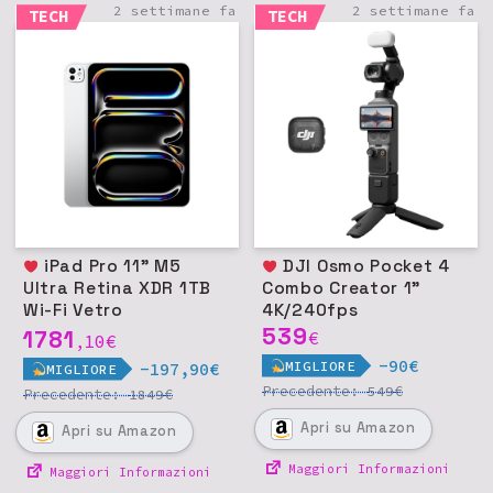
2 settimane fa
2 settimane fa
TECH
TECH
iPad Pro 11" M5
DJI Osmo Pocket 4
Ultra Retina XDR 1TB
Combo Creator 1"
Wi-Fi Vetro
4K/240fps
nanotexture - Argento
539
1781
€
10
€
,
-90€
MIGLIORE
-197,90€
MIGLIORE
Precedente:
€
549
Precedente:
€
1849
Apri
su Amazon
Apri
su Amazon
Maggiori Informazioni
Maggiori Informazioni