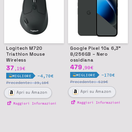
Logitech M720
Google Pixel 10a 6,3"
Triathlon Mouse
8/256GB – Nero
Wireless
ossidiana
Multidispositivo,
479
37
90
€
19
€
,
,
Bluetooth/USB, 1000
-170€
MIGLIORE
-4,70€
MIGLIORE
DPI
Precedente:
€
529
Precedente:
€
39,18
Apri
su Amazon
Apri
su Amazon
Maggiori Informazioni
Maggiori Informazioni