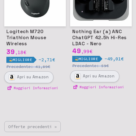
Logitech M720
Nothing Ear (a) ANC
Triathlon Mouse
ChatGPT 42.5h Hi-Res
Wireless
LDAC - Nero
Multidispositivo,
49
39
99
€
18
€
,
,
Bluetooth/USB, 1000
-49,01€
MIGLIORE
-2,71€
MIGLIORE
DPI
Precedente:
€
59
Precedente:
€
41,89
Apri
su Amazon
Apri
su Amazon
Maggiori Informazioni
Maggiori Informazioni
Offerte precedenti »