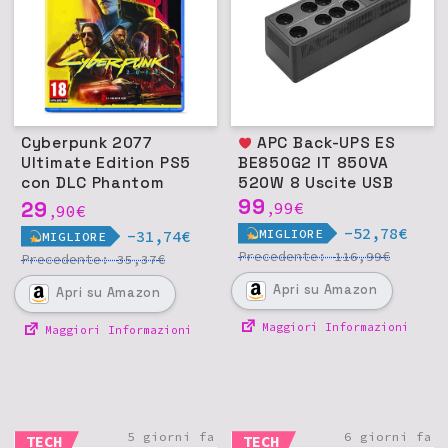
Cyberpunk 2077
APC Back-UPS ES
Ultimate Edition PS5
BE850G2 IT 850VA
con DLC Phantom
520W 8 Uscite USB
Liberty - Italiano
99
29
99
€
90
€
,
,
-52,78€
MIGLIORE
-31,74€
MIGLIORE
Precedente:
€
116,99
Precedente:
€
35,37
Apri
su Amazon
Apri
su Amazon
Maggiori Informazioni
Maggiori Informazioni
5 giorni fa
6 giorni fa
TECH
TECH