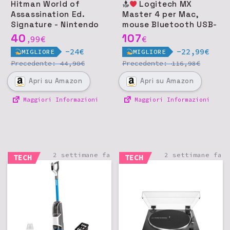
Hitman World of
Logitech MX
Assassination Ed.
Master 4 per Mac,
Signature - Nintendo
mouse Bluetooth USB-
Switch 2
C - Nero siderale
40
107
99
€
€
,
-24€
-22,99€
MIGLIORE
MIGLIORE
Precedente:
€
Precedente:
€
44,90
116,98
Apri
su Amazon
Apri
su Amazon
Maggiori Informazioni
Maggiori Informazioni
2 settimane fa
2 settimane fa
TECH
TECH