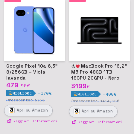
Google Pixel 10a 6,3"
MacBook Pro 16,2"
8/256GB – Viola
M5 Pro 48GB 1TB
lavanda
18CPU 20GPU - Nero
479
siderale
3199
90
€
,
€
-170€
MIGLIORE
-400€
MIGLIORE
Precedente:
€
535
Precedente:
€
3414,10
Apri
su Amazon
Apri
su Amazon
Maggiori Informazioni
Maggiori Informazioni