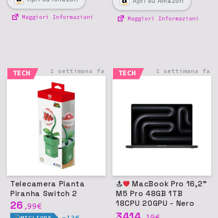
Apri
su Amazon
Maggiori Informazioni
Maggiori Informazioni
1 settimana fa
1 settimana fa
TECH
TECH
Telecamera Pianta
MacBook Pro 16,2"
Piranha Switch 2
M5 Pro 48GB 1TB
26
18CPU 20GPU - Nero
99
€
,
siderale
3414
10
€
,
-13€
MIGLIORE