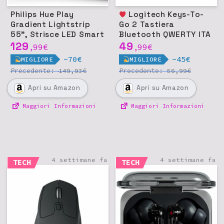
Philips Hue Play
Logitech Keys-To-
Gradient Lightstrip
Go 2 Tastiera
55", Strisce LED Smart
Bluetooth QWERTY ITA
129
49
99
€
99
€
,
,
-70€
-45€
MIGLIORE
MIGLIORE
Precedente:
€
Precedente:
€
149,93
56,99
Apri
su Amazon
Apri
su Amazon
Maggiori Informazioni
Maggiori Informazioni
4 settimane fa
4 settimane fa
TECH
TECH