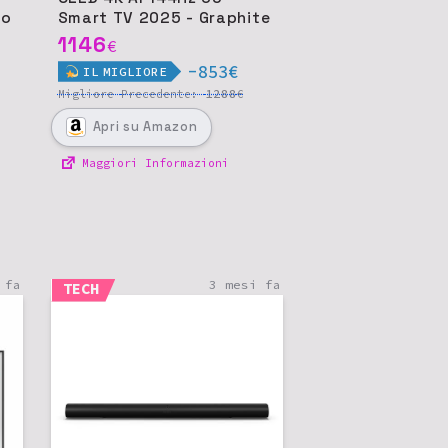
ro
Smart TV 2025 - Graphite
Black
1146
€
-853€
IL
MIGLIORE
1288
Migliore
Precedente:
€
Apri
su Amazon
Maggiori Informazioni
 fa
3 mesi fa
TECH