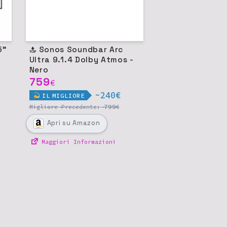
Sonos Soundbar Arc
Ultra 9.1.4 Dolby Atmos -
Nero
759
€
-240€
IL
MIGLIORE
799
Migliore
Precedente:
€
Apri
su Amazon
Maggiori Informazioni