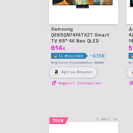
Samsung
LG O
QE65QN74FATXZT Smart
4
TV 65" 4K Neo QLED
1
614
5
€
-635€
IL
MIGLIORE
699
Migliore
Precedente:
€
M
Apri
su Amazon
Maggiori Informazioni
3 mesi fa
TECH