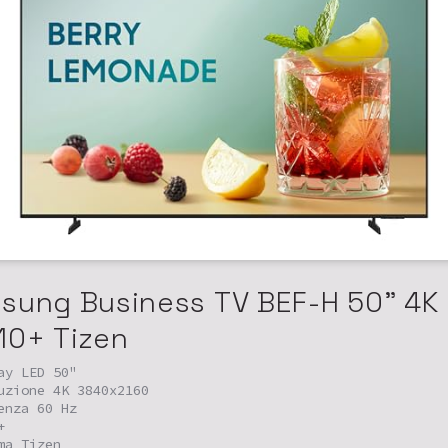
sung Business TV BEF-H 50" 4K
10+ Tizen
ay LED 50"
uzione 4K 3840x2160
enza 60 Hz
+
ma Tizen