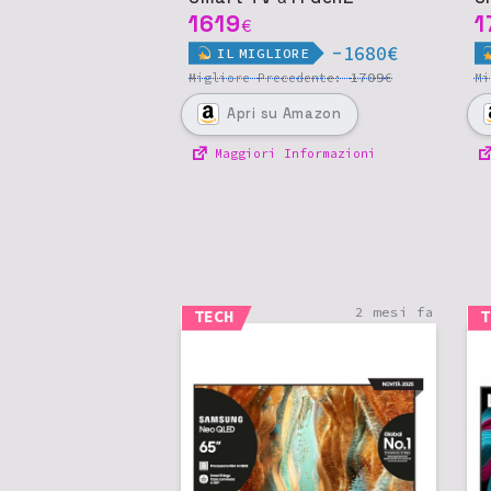
1619
1
€
-1680€
IL
MIGLIORE
1709
Migliore
Precedente:
€
M
Apri
su Amazon
Maggiori Informazioni
2 mesi fa
TECH
T