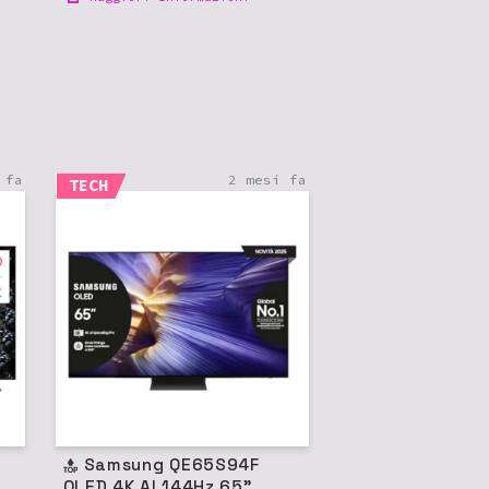
 fa
2 mesi fa
TECH
Samsung QE65S94F
OLED 4K AI 144Hz 65"