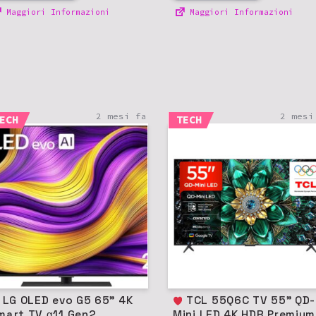
Maggiori Informazioni
Maggiori Informazioni
2 mesi fa
2 mesi
ECH
TECH
ED evo G5 65" 4K
TCL 55Q6C TV 55" QD-
mart TV α11 Gen2
Mini LED 4K HDR Premium