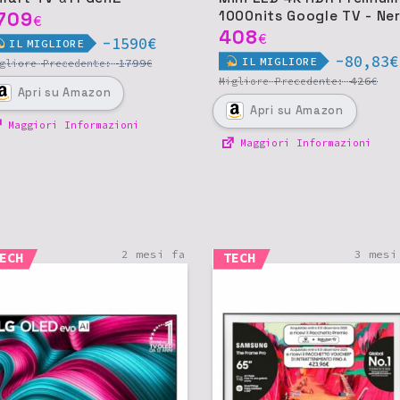
709
1000nits Google TV - Ne
€
408
€
-1590€
IL
MIGLIORE
-80,83€
IL
MIGLIORE
1799
igliore
Precedente:
€
426
Migliore
Precedente:
€
Apri
su Amazon
Apri
su Amazon
Maggiori Informazioni
Maggiori Informazioni
2 mesi fa
3 mesi
ECH
TECH