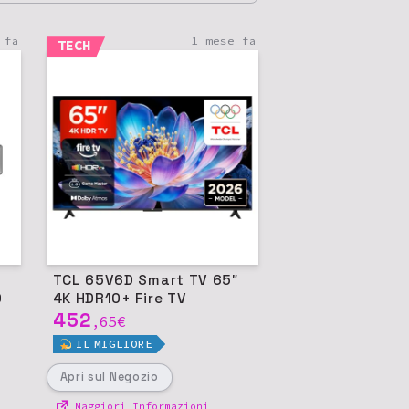
 fa
1 mese fa
TECH
TCL 65V6D Smart TV 65″
0
4K HDR10+ Fire TV
452
65
€
,
IL
MIGLIORE
Apri
sul Negozio
Maggiori Informazioni