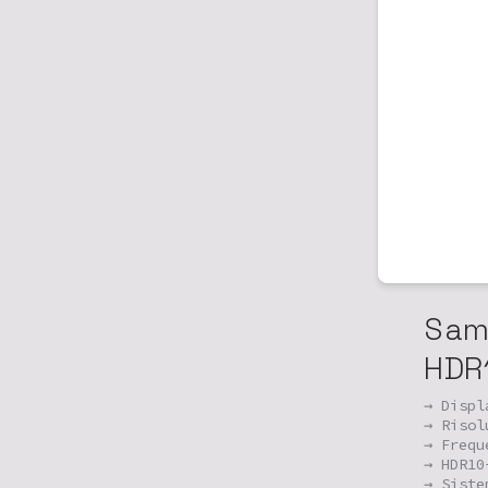
Sam
HDR
→ Displ
→ Risol
→ Frequ
→ HDR10
→ Siste