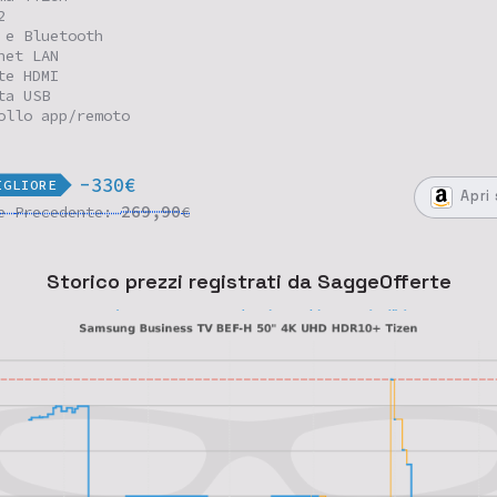
2
 e Bluetooth
net LAN
te HDMI
ta USB
ollo app/remoto
-330€
IGLIORE
Apri
269,90
re
Precedente:
€
Storico prezzi registrati da SaggeOfferte