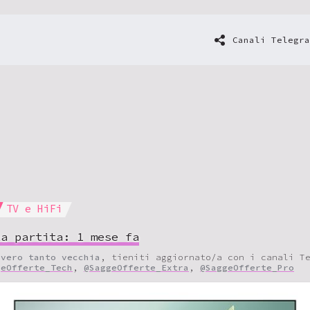
Canali Telegra
TV e HiFi
ta partita:
1 mese fa
vvero tanto vecchia
, tieniti aggiornato/a con i canali T
geOfferte_Tech
,
@SaggeOfferte_Extra
,
@SaggeOfferte_Pro