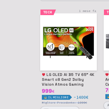
1 mese fa
TECH
T
LG OLED AI B5 TV 65" 4K
Son
Smart α8 Gen2 Dolby
A
Vision Atmos Gaming
C
120Hz
7
999
€
-1400€
IL
MIGLIORE
1099
Migliore
Precedente:
€