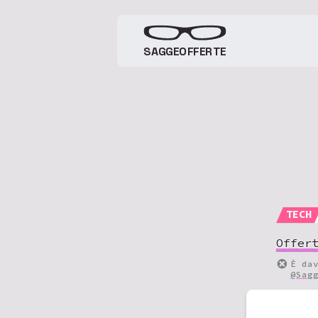
SAGGEOFFERTE
TECH
Offer
È da
@Sag