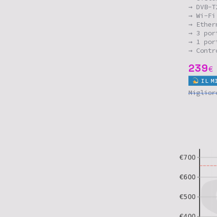
→ DVB-T
→ Wi-Fi
→ Ether
→ 3 por
→ 1 por
→ Contr
239
€
IL
M
Miglio