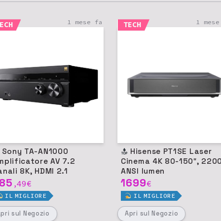
1 mese fa
1 mese
ECH
TECH
y TA-AN1000
Hisense PT1SE Laser
mplificatore AV 7.2
Cinema 4K 80-150″, 220
anali 8K, HDMI 2.1
ANSI lumen
85
1699
49
€
€
,
IL
MIGLIORE
IL
MIGLIORE
Apri
sul Negozio
Apri
sul Negozio