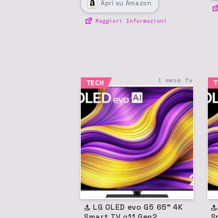
Apri
su Amazon
Maggiori Informazioni
1 mese fa
TECH
T
LG OLED evo G5 65" 4K
LG OL
Smart TV α11 Gen2
S