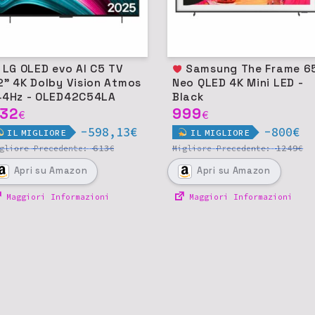
LED evo AI C5 TV
Samsung The Frame 65"
2" 4K Dolby Vision Atmos
Neo QLED 4K Mini LED -
44Hz - OLED42C54LA
Black
32
999
€
€
-598,13€
-800€
IL
MIGLIORE
IL
MIGLIORE
613
1249
igliore
Precedente:
€
Migliore
Precedente:
€
Apri
su Amazon
Apri
su Amazon
Maggiori Informazioni
Maggiori Informazioni