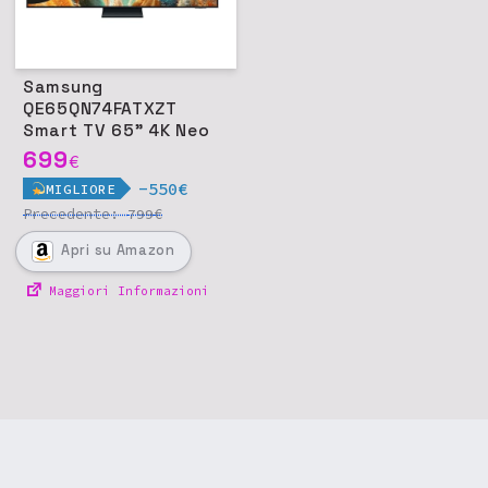
Samsung
QE65QN74FATXZT
Smart TV 65" 4K Neo
QLED
699
€
-550€
MIGLIORE
Precedente:
€
799
Apri
su Amazon
Maggiori Informazioni