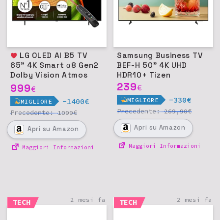
LG OLED AI B5 TV
Samsung Business TV
65" 4K Smart α8 Gen2
BEF-H 50" 4K UHD
Dolby Vision Atmos
HDR10+ Tizen
Gaming 120Hz
239
999
€
€
-330€
MIGLIORE
-1400€
MIGLIORE
Precedente:
€
269,90
Precedente:
€
1099
Apri
su Amazon
Apri
su Amazon
Maggiori Informazioni
Maggiori Informazioni
2 mesi fa
2 mesi fa
TECH
TECH