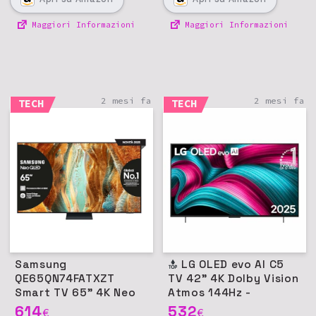
Maggiori Informazioni
Maggiori Informazioni
2 mesi fa
2 mesi fa
TECH
TECH
Samsung
LG OLED evo AI C5
QE65QN74FATXZT
TV 42" 4K Dolby Vision
Smart TV 65" 4K Neo
Atmos 144Hz -
QLED
OLED42C54LA
614
532
€
€