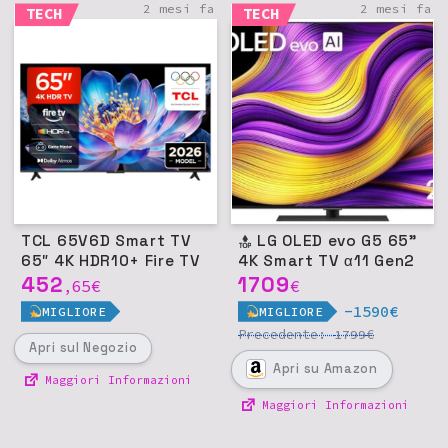
2 mesi fa
2 mesi fa
TECH
TECH
TCL 65V6D Smart TV
LG OLED evo G5 65"
65″ 4K HDR10+ Fire TV
4K Smart TV α11 Gen2
452
1709
65
€
€
,
-1590€
MIGLIORE
MIGLIORE
Precedente:
€
1799
Apri
sul Negozio
Apri
su Amazon
Maggiori Informazioni
Maggiori Informazioni