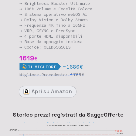
→ Brightness Booster Ultimate
→ 100% Volume e Fedeltà Colore
→ Sistema operativo webOS AI
→ Dolby Vision e Dolby Atmos
→ Frequenza 4K fino a 165Hz
→ VRR, GSYNC e FreeSync
→ 4 porte HDMI disponibili
→ Base da appoggio inclusa
→ Codice: OLED65G56LS
1619
€
-1680€
IL
MIGLIORE
1709
Migliore
Precedente:
€
Apri
su Amazon
Storico prezzi registrati da SaggeOfferte