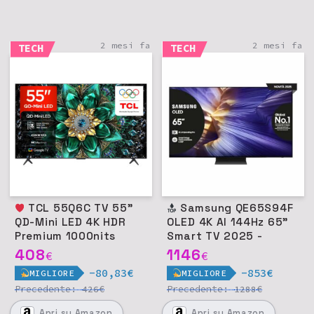
2 mesi fa
2 mesi fa
TECH
TECH
TCL 55Q6C TV 55"
Samsung QE65S94F
QD-Mini LED 4K HDR
OLED 4K AI 144Hz 65"
Premium 1000nits
Smart TV 2025 -
Google TV - Nero
Graphite Black
408
1146
€
€
-80,83€
-853€
MIGLIORE
MIGLIORE
Precedente:
€
Precedente:
€
426
1288
Apri
su Amazon
Apri
su Amazon