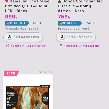
Samsung The Frame
Sonos Soundbar Arc
65" Neo QLED 4K Mini
Ultra 9.1.4 Dolby
LED - Black
Atmos - Nero
999
759
€
€
-800€
-240€
MIGLIORE
MIGLIORE
Precedente:
€
Precedente:
€
1249
799
Apri
su Amazon
Apri
su Amazon
Maggiori Informazioni
Maggiori Informazioni
3 mesi fa
TECH