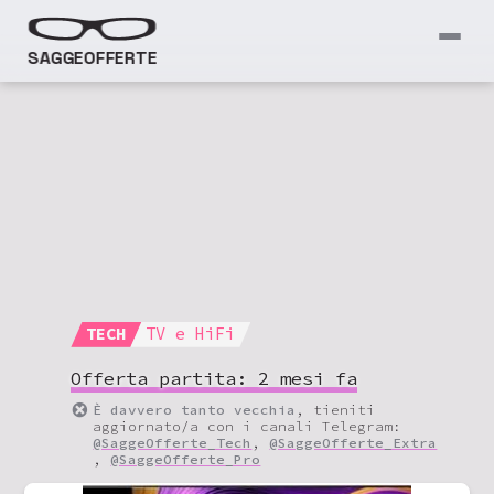
SAGGEOFFERTE
TECH
TV e HiFi
Offerta partita:
2 mesi fa
È davvero tanto vecchia
, tieniti
aggiornato/a con i canali Telegram:
@SaggeOfferte_Tech
,
@SaggeOfferte_Extra
,
@SaggeOfferte_Pro