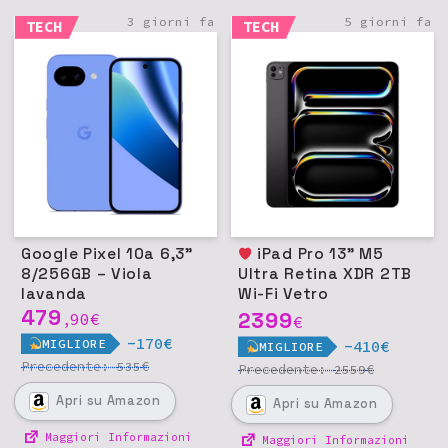
3 giorni fa
5 giorni fa
TECH
TECH
Google Pixel 10a 6,3"
iPad Pro 13" M5
8/256GB – Viola
Ultra Retina XDR 2TB
lavanda
Wi-Fi Vetro
479
nanotexture - Nero
2399
90
€
,
€
siderale
-170€
MIGLIORE
-410€
MIGLIORE
Precedente:
€
535
Precedente:
€
2559
Apri
su Amazon
Apri
su Amazon
Maggiori Informazioni
Maggiori Informazioni