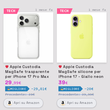
1 mese fa
1 mese fa
TECH
TECH
Apple Custodia
Apple Custodia
MagSafe trasparente
MagSafe silicone per
per iPhone 17 Pro Max
iPhone 17 - Giallo neon
29
39
99
€
€
,
-29,01€
-20€
MIGLIORE
MIGLIORE
Precedente:
€
Precedente:
€
39
39,99
Apri
su Amazon
Apri
su Amazon