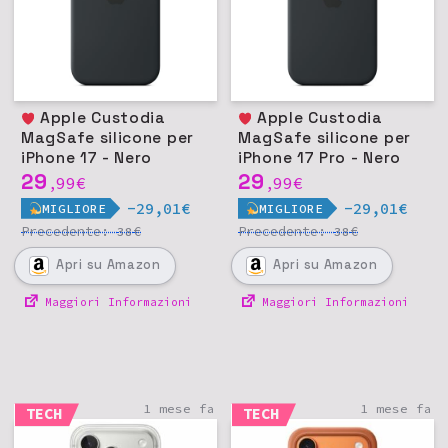
Apple Custodia
Apple Custodia
MagSafe silicone per
MagSafe silicone per
iPhone 17 - Nero
iPhone 17 Pro - Nero
29
29
99
€
99
€
,
,
-29,01€
-29,01€
MIGLIORE
MIGLIORE
Precedente:
€
Precedente:
€
38
38
Apri
su Amazon
Apri
su Amazon
Maggiori Informazioni
Maggiori Informazioni
1 mese fa
1 mese fa
TECH
TECH