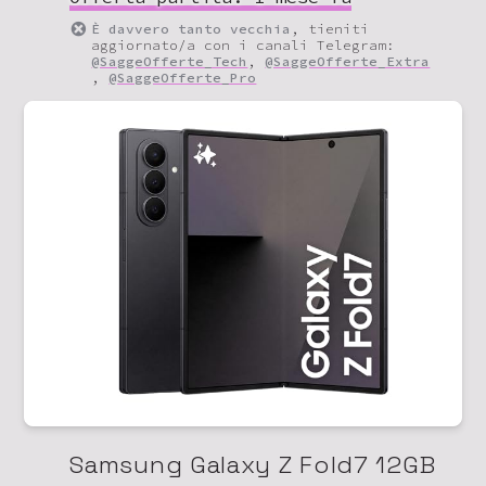
È davvero tanto vecchia
, tieniti
aggiornato/a con i canali Telegram:
@SaggeOfferte_Tech
,
@SaggeOfferte_Extra
,
@SaggeOfferte_Pro
Samsung Galaxy Z Fold7 12GB