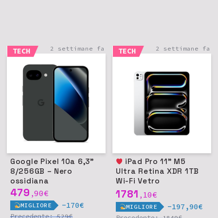
2 settimane fa
2 settimane fa
TECH
TECH
Google Pixel 10a 6,3"
iPad Pro 11" M5
8/256GB – Nero
Ultra Retina XDR 1TB
ossidiana
Wi-Fi Vetro
479
nanotexture - Argento
1781
90
€
,
10
€
,
-170€
MIGLIORE
-197,90€
MIGLIORE
Precedente:
€
529
Precedente:
€
1849