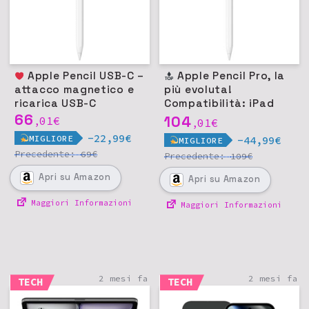
Apple Pencil USB-C –
Apple Pencil Pro, la
attacco magnetico e
più evoluta!
ricarica USB-C
Compatibilità: iPad
66
Pro 11/13 M4, iPad Air
104
01
€
,
01
€
,
11/13 M2, iPad mini
-22,99€
MIGLIORE
-44,99€
MIGLIORE
(A17 Pro)
Precedente:
€
69
Precedente:
€
109
Apri
su Amazon
Apri
su Amazon
Maggiori Informazioni
Maggiori Informazioni
2 mesi fa
2 mesi fa
TECH
TECH