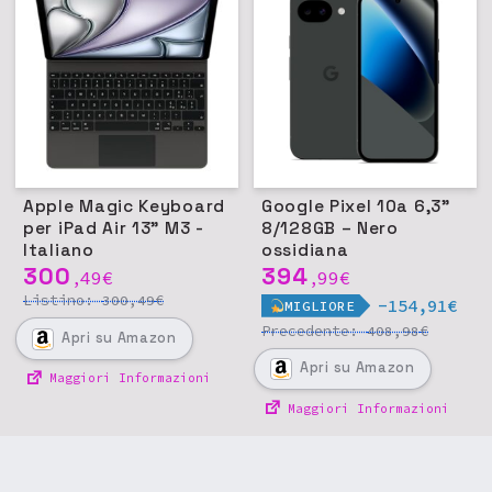
Apple Magic Keyboard
Google Pixel 10a 6,3"
per iPad Air 13" M3 -
8/128GB – Nero
Italiano
ossidiana
300
394
49
€
99
€
,
,
Listino:
€
300,49
-154,91€
MIGLIORE
Precedente:
€
408,98
Apri
su Amazon
Apri
su Amazon
Maggiori Informazioni
Maggiori Informazioni