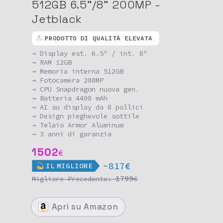
512GB 6.5"/8" 200MP -
Jetblack
PRODOTTO DI QUALITÀ ELEVATA
→ Display est. 6.5" / int. 8"
→ RAM 12GB
→ Memoria interna 512GB
→ Fotocamera 200MP
→ CPU Snapdragon nuova gen.
→ Batteria 4400 mAh
→ AI su display da 8 pollici
→ Design pieghevole sottile
→ Telaio Armor Aluminum
→ 3 anni di garanzia
1502
€
-817€
IL
MIGLIORE
1799
Migliore
Precedente:
€
Apri
su Amazon