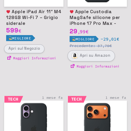
Apple iPad Air 11″ M4
Apple Custodia
128GB Wi-Fi 7 – Grigio
MagSafe silicone per
siderale
iPhone 17 Pro Max -
599
Nero
29
€
99
€
,
MIGLIORE
-29,01€
MIGLIORE
Precedente:
€
37,70
Apri
sul Negozio
Apri
su Amazon
Maggiori Informazioni
Maggiori Informazioni
1 mese fa
1 mese fa
TECH
TECH