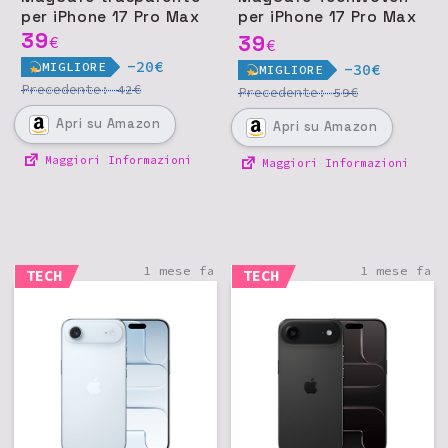
per iPhone 17 Pro Max
per iPhone 17 Pro Max
39
- Viola
39
€
€
-20€
MIGLIORE
-30€
MIGLIORE
Precedente:
€
42
Precedente:
€
59
Apri
su Amazon
Apri
su Amazon
Maggiori Informazioni
Maggiori Informazioni
1 mese fa
1 mese fa
TECH
TECH