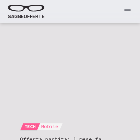
SAGGEOFFERTE
TECH
Mobile
Offerta partita:
1 mese fa