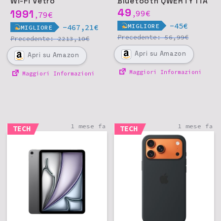
Wi-Fi Vetro
Bluetooth QWERTY ITA
nanotexture - Nero
49
1991
99
€
79
€
,
,
siderale
-45€
MIGLIORE
-467,21€
MIGLIORE
Precedente:
€
56,99
Precedente:
€
2213,10
Apri
su Amazon
Apri
su Amazon
Maggiori Informazioni
Maggiori Informazioni
1 mese fa
1 mese fa
TECH
TECH