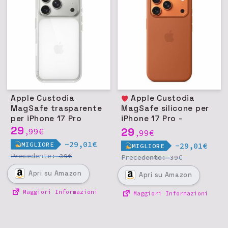
Apple Custodia
Apple Custodia
MagSafe trasparente
MagSafe silicone per
per iPhone 17 Pro
iPhone 17 Pro -
29
Terracotta
29
99
€
,
99
€
,
-29,01€
MIGLIORE
-29,01€
MIGLIORE
Precedente:
€
39
Precedente:
€
39
Apri
su Amazon
Apri
su Amazon
Maggiori Informazioni
Maggiori Informazioni