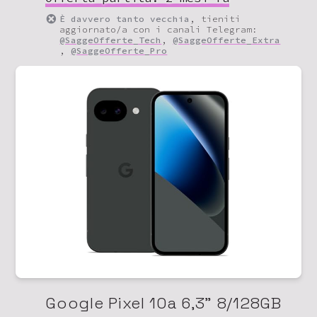
È davvero tanto vecchia
, tieniti
aggiornato/a con i canali Telegram:
@SaggeOfferte_Tech
,
@SaggeOfferte_Extra
,
@SaggeOfferte_Pro
Google Pixel 10a 6,3" 8/128GB