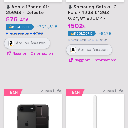
Apple iPhone Air
Samsung Galaxy Z
256GB - Celeste
Fold7 12GB 512GB
876
6.5"/8" 200MP -
49
€
,
Jetblack
1502
€
-362,51€
MIGLIORE
-817€
Precedente:
€
879
MIGLIORE
Precedente:
€
1799
Apri
su Amazon
Apri
su Amazon
Maggiori Informazioni
Maggiori Informazioni
2 mesi fa
2 mesi fa
TECH
TECH