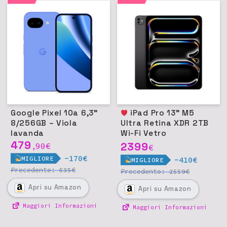
Google Pixel 10a 6,3"
iPad Pro 13" M5
8/256GB – Viola
Ultra Retina XDR 2TB
lavanda
Wi-Fi Vetro
479
nanotexture - Nero
2399
90
€
,
€
siderale
-170€
MIGLIORE
-410€
MIGLIORE
Precedente:
€
535
Precedente:
€
2559
Apri
su Amazon
Apri
su Amazon
Maggiori Informazioni
Maggiori Informazioni