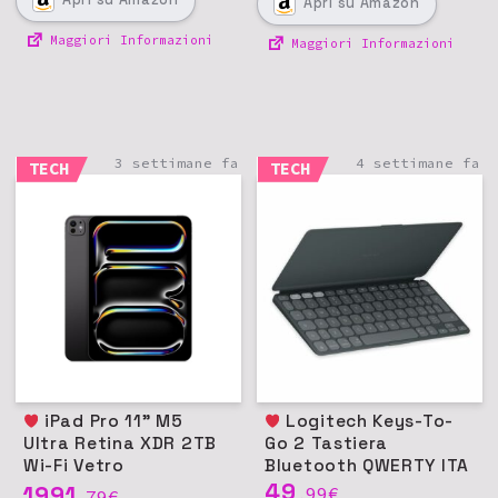
Apri
su Amazon
Maggiori Informazioni
Maggiori Informazioni
3 settimane fa
4 settimane fa
TECH
TECH
iPad Pro 11" M5
Logitech Keys-To-
Ultra Retina XDR 2TB
Go 2 Tastiera
Wi-Fi Vetro
Bluetooth QWERTY ITA
nanotexture - Nero
49
1991
99
€
79
€
,
,