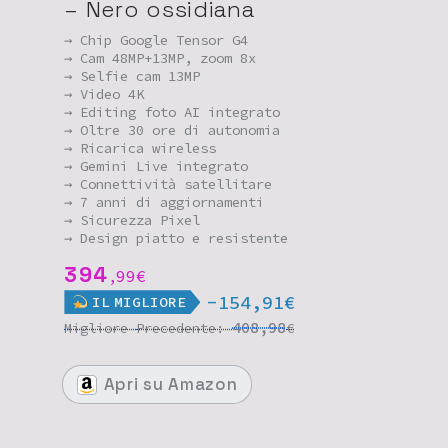
– Nero ossidiana
→ Chip Google Tensor G4
→ Cam 48MP+13MP, zoom 8x
→ Selfie cam 13MP
→ Video 4K
→ Editing foto AI integrato
→ Oltre 30 ore di autonomia
→ Ricarica wireless
→ Gemini Live integrato
→ Connettività satellitare
→ 7 anni di aggiornamenti
→ Sicurezza Pixel
→ Design piatto e resistente
394
99
€
,
-154,91€
IL
MIGLIORE
408,98
Migliore
Precedente:
€
Apri
su Amazon