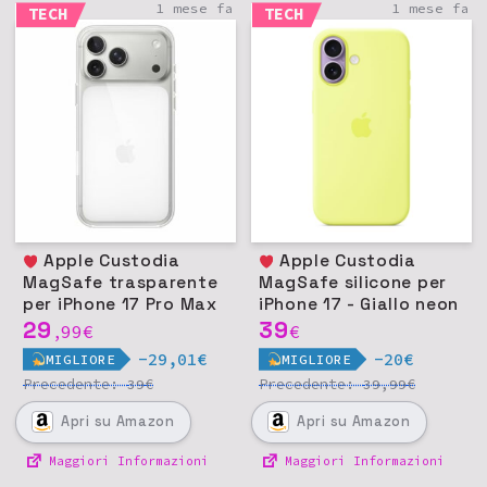
1 mese fa
1 mese fa
TECH
TECH
Apple Custodia
Apple Custodia
MagSafe trasparente
MagSafe silicone per
per iPhone 17 Pro Max
iPhone 17 - Giallo neon
29
39
99
€
€
,
-29,01€
-20€
MIGLIORE
MIGLIORE
Precedente:
€
Precedente:
€
39
39,99
Apri
su Amazon
Apri
su Amazon
Maggiori Informazioni
Maggiori Informazioni