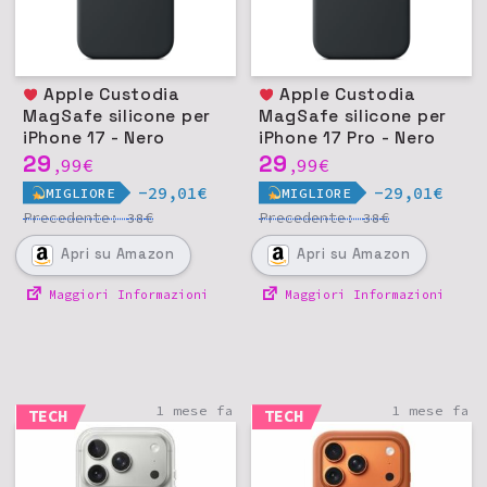
Apple Custodia
Apple Custodia
MagSafe silicone per
MagSafe silicone per
iPhone 17 - Nero
iPhone 17 Pro - Nero
29
29
99
€
99
€
,
,
-29,01€
-29,01€
MIGLIORE
MIGLIORE
Precedente:
€
Precedente:
€
38
38
Apri
su Amazon
Apri
su Amazon
Maggiori Informazioni
Maggiori Informazioni
1 mese fa
1 mese fa
TECH
TECH