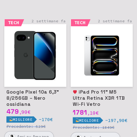
2 settimane fa
2 settimane fa
TECH
TECH
Google Pixel 10a 6,3"
iPad Pro 11" M5
8/256GB – Nero
Ultra Retina XDR 1TB
ossidiana
Wi-Fi Vetro
479
nanotexture - Argento
1781
90
€
,
10
€
,
-170€
MIGLIORE
-197,90€
MIGLIORE
Precedente:
€
529
Precedente:
€
1849
Apri
su Amazon