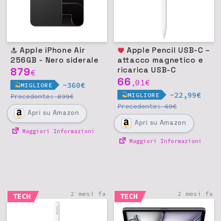
Apple iPhone Air
Apple Pencil USB-C –
256GB - Nero siderale
attacco magnetico e
879
ricarica USB-C
€
66
01
€
,
-360€
MIGLIORE
-22,99€
MIGLIORE
Precedente:
€
899
Precedente:
€
69
Apri
su Amazon
Apri
su Amazon
Maggiori Informazioni
Maggiori Informazioni
2 mesi fa
2 mesi fa
TECH
TECH