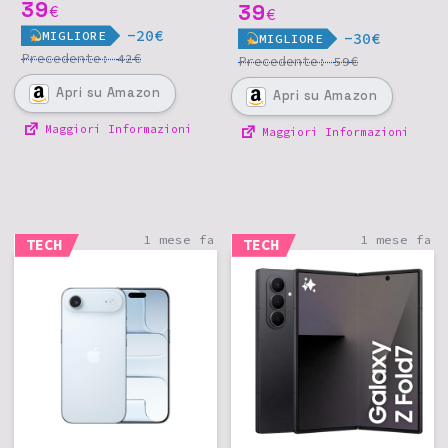
39
- Viola
39
€
€
-20€
MIGLIORE
-30€
MIGLIORE
Precedente:
€
42
Precedente:
€
59
Apri
su Amazon
Apri
su Amazon
Maggiori Informazioni
Maggiori Informazioni
1 mese fa
1 mese fa
TECH
TECH