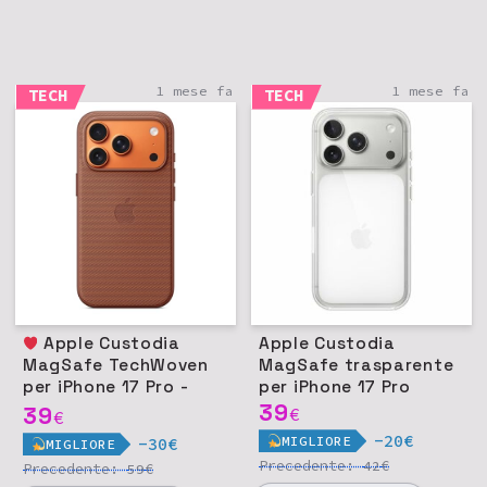
1 mese fa
1 mese fa
TECH
TECH
Apple Custodia
Apple Custodia
MagSafe TechWoven
MagSafe trasparente
per iPhone 17 Pro -
per iPhone 17 Pro
Terra di Siena
39
39
€
€
-20€
MIGLIORE
-30€
MIGLIORE
Precedente:
€
42
Precedente:
€
59