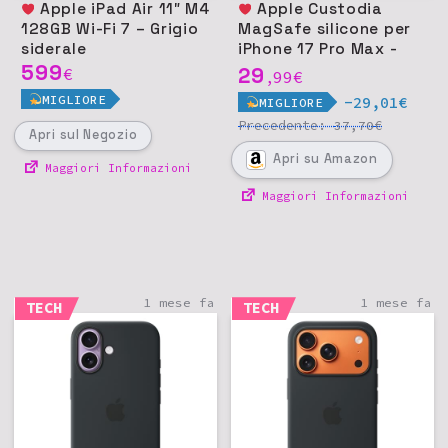
Apple iPad Air 11″ M4
Apple Custodia
128GB Wi-Fi 7 – Grigio
MagSafe silicone per
siderale
iPhone 17 Pro Max -
599
Nero
29
€
99
€
,
MIGLIORE
-29,01€
MIGLIORE
Precedente:
€
37,70
Apri
sul Negozio
Apri
su Amazon
Maggiori Informazioni
Maggiori Informazioni
1 mese fa
1 mese fa
TECH
TECH