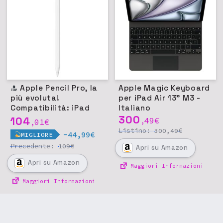
Apple Pencil Pro, la
Apple Magic Keyboard
più evoluta!
per iPad Air 13" M3 -
Compatibilità: iPad
Italiano
Pro 11/13 M4, iPad Air
300
104
49
€
01
€
,
,
11/13 M2, iPad mini
Listino:
€
300,49
-44,99€
MIGLIORE
(A17 Pro)
Precedente:
€
109
Apri
su Amazon
Apri
su Amazon
Maggiori Informazioni
Maggiori Informazioni