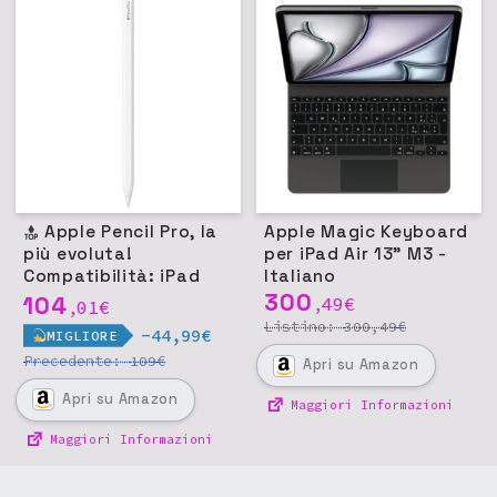
Apple Pencil Pro, la
Apple Magic Keyboard
più evoluta!
per iPad Air 13" M3 -
Compatibilità: iPad
Italiano
Pro 11/13 M4, iPad Air
300
104
49
€
01
€
,
,
11/13 M2, iPad mini
Listino:
€
300,49
-44,99€
MIGLIORE
(A17 Pro)
Precedente:
€
109
Apri
su Amazon
Apri
su Amazon
Maggiori Informazioni
Maggiori Informazioni