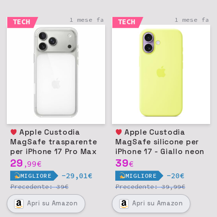
1 mese fa
1 mese fa
TECH
TECH
Apple Custodia
Apple Custodia
MagSafe trasparente
MagSafe silicone per
per iPhone 17 Pro Max
iPhone 17 - Giallo neon
29
39
99
€
€
,
-29,01€
-20€
MIGLIORE
MIGLIORE
Precedente:
€
Precedente:
€
39
39,99
Apri
su Amazon
Apri
su Amazon