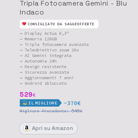
Tripla Fotocamera Gemini - Blu
Indaco
CONSIGLIATO DA SAGGEOFFERTE
→ Display Actua 6,3"
→ Memoria 128GB
→ Tripla fotocamera avanzata
→ Teleobiettivo zoom 20x
→ AI Gemini integrata
→ Autonomia 24h
→ Design resistente
→ Sicurezza avanzata
→ Aggiornamenti 7 anni
→ Android sbloccato
529
€
-370€
IL
MIGLIORE
549
Migliore
Precedente:
€
Apri
su Amazon