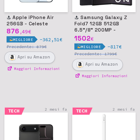
Apple iPhone Air
Samsung Galaxy Z
256GB - Celeste
Fold7 12GB 512GB
876
6.5"/8" 200MP -
49
€
,
Jetblack
1502
€
-362,51€
MIGLIORE
-817€
Precedente:
€
879
MIGLIORE
Precedente:
€
1799
Apri
su Amazon
Apri
su Amazon
Maggiori Informazioni
Maggiori Informazioni
2 mesi fa
2 mesi fa
TECH
TECH