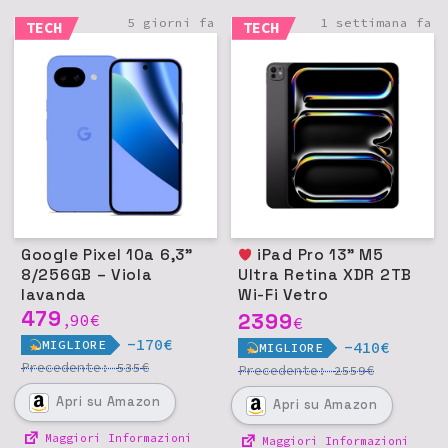
5 giorni fa
1 settimana fa
TECH
TECH
Google Pixel 10a 6,3"
iPad Pro 13" M5
8/256GB – Viola
Ultra Retina XDR 2TB
lavanda
Wi-Fi Vetro
479
nanotexture - Nero
2399
90
€
,
€
siderale
-170€
MIGLIORE
-410€
MIGLIORE
Precedente:
€
535
Precedente:
€
2559
Apri
su Amazon
Apri
su Amazon
Maggiori Informazioni
Maggiori Informazioni