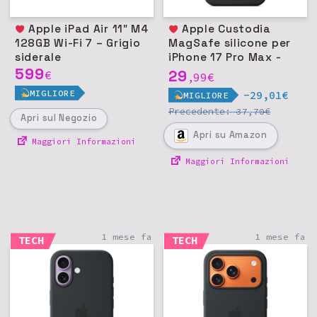
Apple iPad Air 11″ M4
Apple Custodia
128GB Wi-Fi 7 – Grigio
MagSafe silicone per
siderale
iPhone 17 Pro Max -
599
Nero
29
€
99
€
,
MIGLIORE
-29,01€
MIGLIORE
Precedente:
€
37,70
Apri
sul Negozio
Apri
su Amazon
Maggiori Informazioni
Maggiori Informazioni
1 mese fa
1 mese fa
TECH
TECH