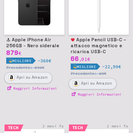
Apple iPhone Air
Apple Pencil USB-C –
256GB - Nero siderale
attacco magnetico e
879
ricarica USB-C
€
66
01
€
,
-360€
MIGLIORE
-22,99€
MIGLIORE
Precedente:
€
899
Precedente:
€
69
Apri
su Amazon
Apri
su Amazon
Maggiori Informazioni
Maggiori Informazioni
2 mesi fa
2 mesi fa
TECH
TECH