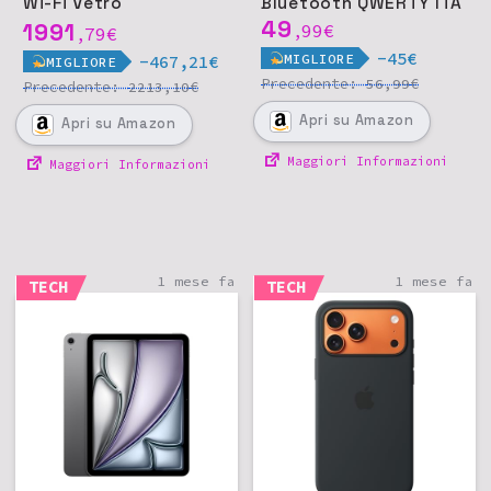
Wi-Fi Vetro
Bluetooth QWERTY ITA
nanotexture - Nero
49
1991
99
€
79
€
,
,
siderale
-45€
MIGLIORE
-467,21€
MIGLIORE
Precedente:
€
56,99
Precedente:
€
2213,10
Apri
su Amazon
Apri
su Amazon
Maggiori Informazioni
Maggiori Informazioni
1 mese fa
1 mese fa
TECH
TECH