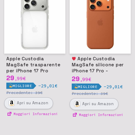
Apple Custodia
Apple Custodia
MagSafe trasparente
MagSafe silicone per
per iPhone 17 Pro
iPhone 17 Pro -
29
Terracotta
29
99
€
,
99
€
,
-29,01€
MIGLIORE
-29,01€
MIGLIORE
Precedente:
€
39
Precedente:
€
39
Apri
su Amazon
Apri
su Amazon
Maggiori Informazioni
Maggiori Informazioni