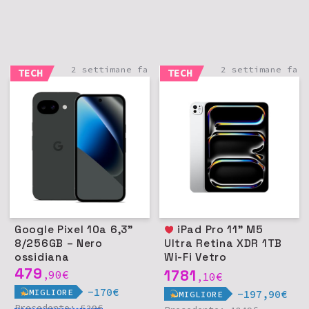
2 settimane fa
2 settimane fa
TECH
TECH
Google Pixel 10a 6,3"
iPad Pro 11" M5
8/256GB – Nero
Ultra Retina XDR 1TB
ossidiana
Wi-Fi Vetro
479
nanotexture - Argento
1781
90
€
,
10
€
,
-170€
MIGLIORE
-197,90€
MIGLIORE
Precedente:
€
529