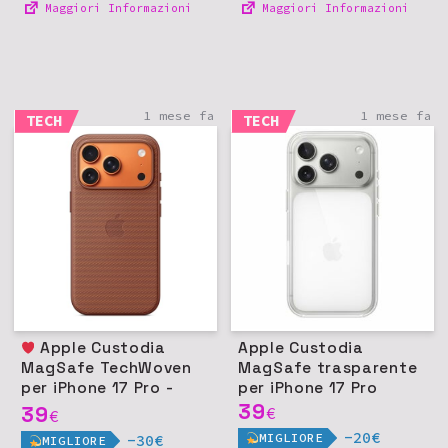
Maggiori Informazioni
Maggiori Informazioni
1 mese fa
1 mese fa
TECH
TECH
Apple Custodia
Apple Custodia
MagSafe TechWoven
MagSafe trasparente
per iPhone 17 Pro -
per iPhone 17 Pro
Terra di Siena
39
39
€
€
-20€
MIGLIORE
-30€
MIGLIORE