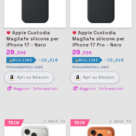
Apple Custodia
Apple Custodia
MagSafe silicone per
MagSafe silicone per
iPhone 17 - Nero
iPhone 17 Pro - Nero
29
29
99
€
99
€
,
,
-29,01€
-29,01€
MIGLIORE
MIGLIORE
Precedente:
€
Precedente:
€
38
38
Apri
su Amazon
Apri
su Amazon
Maggiori Informazioni
Maggiori Informazioni
1 mese fa
1 mese fa
TECH
TECH