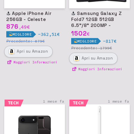
Apple iPhone Air
Samsung Galaxy Z
256GB - Celeste
Fold7 12GB 512GB
876
6.5"/8" 200MP -
49
€
,
Jetblack
1502
€
-362,51€
MIGLIORE
-817€
Precedente:
€
879
MIGLIORE
Precedente:
€
1799
Apri
su Amazon
Apri
su Amazon
Maggiori Informazioni
Maggiori Informazioni
1 mese fa
1 mese fa
TECH
TECH