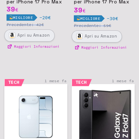
per iPhone 17 Pro Max
per iPhone 17 Pro Max
39
- Viola
39
€
€
-20€
MIGLIORE
-30€
MIGLIORE
Precedente:
€
42
Precedente:
€
59
Apri
su Amazon
Apri
su Amazon
Maggiori Informazioni
Maggiori Informazioni
1 mese fa
1 mese fa
TECH
TECH