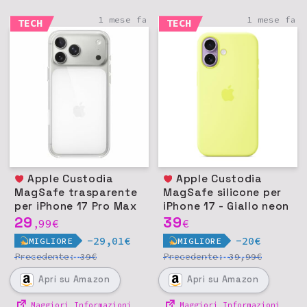
1 mese fa
1 mese fa
TECH
TECH
Apple Custodia
Apple Custodia
MagSafe trasparente
MagSafe silicone per
per iPhone 17 Pro Max
iPhone 17 - Giallo neon
29
39
99
€
€
,
-29,01€
-20€
MIGLIORE
MIGLIORE
Precedente:
€
Precedente:
€
39
39,99
Apri
su Amazon
Apri
su Amazon
Maggiori Informazioni
Maggiori Informazioni