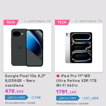
1 settimana fa
2 settimane fa
TECH
TECH
Google Pixel 10a 6,3"
iPad Pro 11" M5
8/256GB – Nero
Ultra Retina XDR 1TB
ossidiana
Wi-Fi Vetro
479
nanotexture - Argento
1781
90
€
,
10
€
,
-170€
MIGLIORE
-197,90€
MIGLIORE
Precedente:
€
529
Precedente:
€
1849