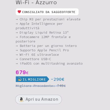
Wi-Fi - Azzurro
CONSIGLIATO DA SAGGEOFFERTE
→ Chip M3 per prestazioni elevate
→ Apple Intelligence per
produttività
→ Display Liquid Retina 13"
→ Fotocamere 12MP frontale e
posteriore
→ Batteria per un giorno intero
→ Supporto Apple Pencil Pro
→ Wi-Fi 6E ultraveloce
→ Connettore USB-C
→ iPadOS con multitasking avanzato
679
€
-290€
IL
MIGLIORE
749
Migliore
Precedente:
€
Apri
su Amazon