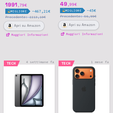
nanotexture - Nero
49
1991
99
€
79
€
,
,
siderale
-45€
MIGLIORE
-467,21€
MIGLIORE
Precedente:
€
56,99
Precedente:
€
2213,10
Apri
su Amazon
Apri
su Amazon
Maggiori Informazioni
Maggiori Informazioni
4 settimane fa
1 mese fa
TECH
TECH