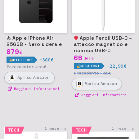
Apple iPhone Air
Apple Pencil USB-C –
256GB - Nero siderale
attacco magnetico e
879
ricarica USB-C
€
66
01
€
,
-360€
MIGLIORE
-22,99€
MIGLIORE
Precedente:
€
899
Precedente:
€
69
Apri
su Amazon
Apri
su Amazon
Maggiori Informazioni
Maggiori Informazioni
1 mese fa
1 mese fa
TECH
TECH