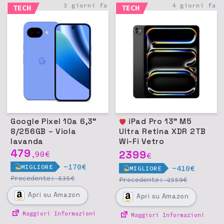
3 giorni fa
4 giorni fa
TECH
TECH
Google Pixel 10a 6,3"
iPad Pro 13" M5
8/256GB – Viola
Ultra Retina XDR 2TB
lavanda
Wi-Fi Vetro
479
nanotexture - Nero
2399
90
€
,
€
siderale
-170€
MIGLIORE
-410€
MIGLIORE
Precedente:
€
535
Precedente:
€
2559
Apri
su Amazon
Apri
su Amazon
Maggiori Informazioni
Maggiori Informazioni