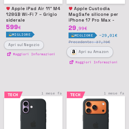
Apple iPad Air 11″ M4
Apple Custodia
128GB Wi-Fi 7 – Grigio
MagSafe silicone per
siderale
iPhone 17 Pro Max -
599
Nero
29
€
99
€
,
MIGLIORE
-29,01€
MIGLIORE
Precedente:
€
37,70
Apri
sul Negozio
Apri
su Amazon
Maggiori Informazioni
Maggiori Informazioni
1 mese fa
1 mese fa
TECH
TECH