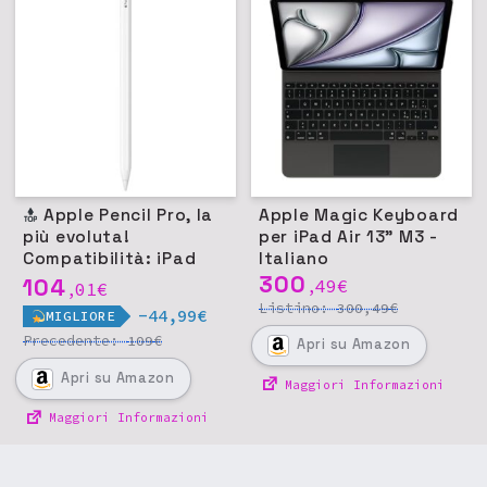
Apple Pencil Pro, la
Apple Magic Keyboard
più evoluta!
per iPad Air 13" M3 -
Compatibilità: iPad
Italiano
Pro 11/13 M4, iPad Air
300
104
49
€
01
€
,
,
11/13 M2, iPad mini
Listino:
€
300,49
-44,99€
MIGLIORE
(A17 Pro)
Precedente:
€
109
Apri
su Amazon
Apri
su Amazon
Maggiori Informazioni
Maggiori Informazioni