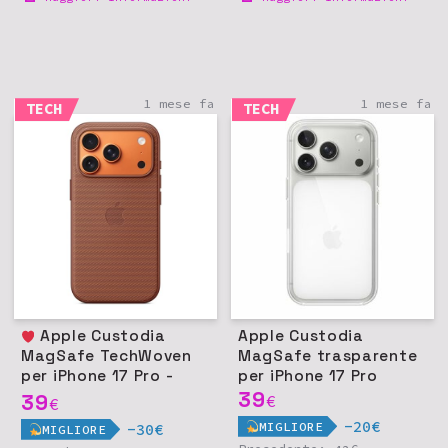
1 mese fa
1 mese fa
TECH
TECH
Apple Custodia
Apple Custodia
MagSafe TechWoven
MagSafe trasparente
per iPhone 17 Pro -
per iPhone 17 Pro
Terra di Siena
39
39
€
€
-20€
MIGLIORE
-30€
MIGLIORE