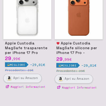
Apple Custodia
Apple Custodia
MagSafe trasparente
MagSafe silicone per
per iPhone 17 Pro
iPhone 17 Pro -
29
Terracotta
29
99
€
,
99
€
,
-29,01€
MIGLIORE
-29,01€
MIGLIORE
Precedente:
€
39
Precedente:
€
39
Apri
su Amazon
Apri
su Amazon
Maggiori Informazioni
Maggiori Informazioni