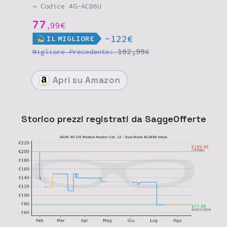
→ Codice 4G-AC86U
77
99
€
,
-122€
IL
MIGLIORE
102,99
Migliore
Precedente:
€
Apri
su Amazon
Storico prezzi registrati da SaggeOfferte