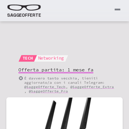
SAGGEOFFERTE
TECH
Networking
Offerta partita:
1 mese fa
È davvero tanto vecchia
, tieniti
aggiornato/a con i canali Telegram:
@SaggeOfferte_Tech
,
@SaggeOfferte_Extra
,
@SaggeOfferte_Pro