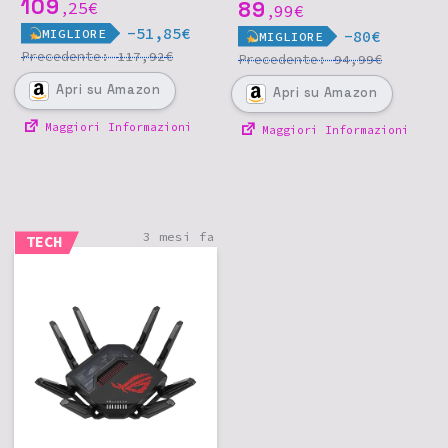
109
Dispositivi
89
25
€
,
99
€
,
-51,85€
MIGLIORE
-80€
MIGLIORE
Precedente:
€
117,92
Precedente:
€
94,99
Apri
su Amazon
Apri
su Amazon
Maggiori Informazioni
Maggiori Informazioni
3 mesi fa
TECH