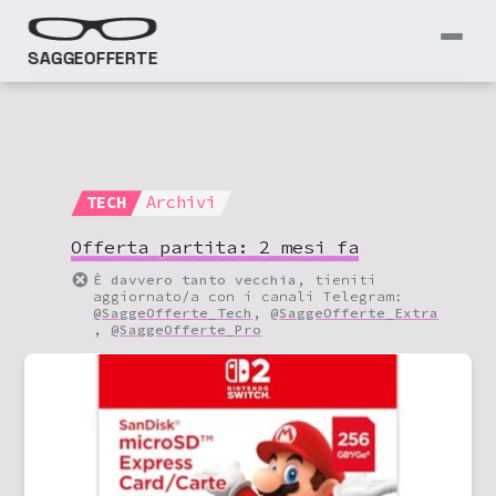
SAGGEOFFERTE
TECH
Archivi
Offerta partita:
2 mesi fa
È davvero tanto vecchia
, tieniti
aggiornato/a con i canali Telegram:
@SaggeOfferte_Tech
,
@SaggeOfferte_Extra
,
@SaggeOfferte_Pro