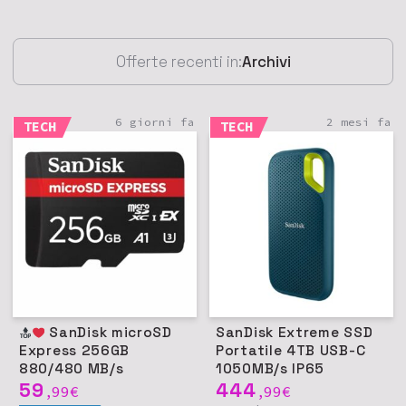
Offerte recenti in:
Archivi
6 giorni fa
2 mesi fa
TECH
TECH
SanDisk microSD
SanDisk Extreme SSD
Express 256GB
Portatile 4TB USB-C
880/480 MB/s
1050MB/s IP65
59
444
99
€
99
€
,
,