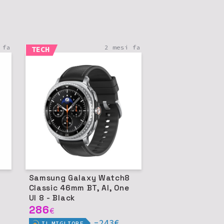
 fa
2 mesi fa
TECH
Samsung Galaxy Watch8
Classic 46mm BT, AI, One
UI 8 - Black
286
€
-243€
IL
MIGLIORE