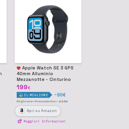
Apple Watch SE 3 GPS
n
40mm Alluminio
Mezzanotte - Cinturino
S/M
199
€
-80€
IL
MIGLIORE
219
Migliore
Precedente:
€
Apri
su Amazon
Maggiori Informazioni