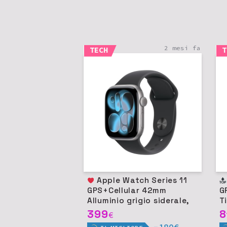
2 mesi fa
TECH
T
Apple Watch Series 11
GPS+Cellular 42mm
G
Alluminio grigio siderale,
T
Cinturino Sport M/L
n
399
8
€