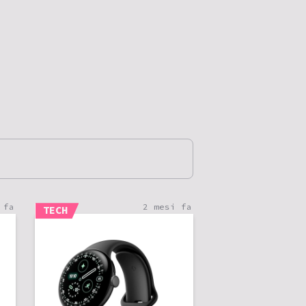
 fa
2 mesi fa
TECH