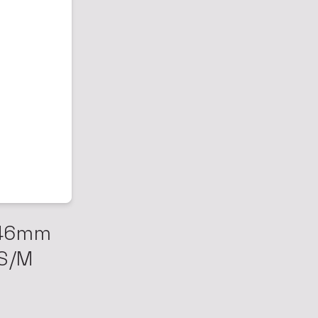
 46mm
 S/M