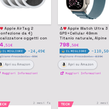
Apple AirTag 2
Apple Watch Ultra 3
confezione da 4)
GPS+Cellular 49mm
ocalizzatore oggetti con
Titanio naturale, Alpine
WB e suono potente
Loop blu chiaro S
4
798
51
€
50
€
,
,
-24,49€
-110,50
IL
MIGLIORE
IL
MIGLIORE
99
839
igliore
Precedente:
€
Migliore
Precedente:
€
Apri
su Amazon
Apri
su Amazon
Maggiori Informazioni
Maggiori Informazioni
2 mesi fa
2 mesi
ECH
TECH