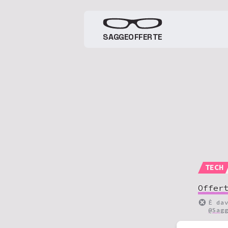
SAGGEOFFERTE
TECH
Offer
È da
@Sag