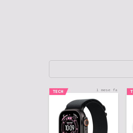
1 mese fa
TECH
T