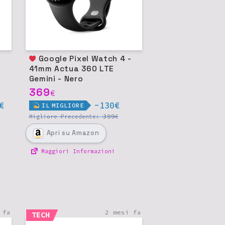
Google Pixel Watch 4 -
41mm Actua 360 LTE
Gemini - Nero
opaco/ossidiana
369
€
€
-130€
IL
MIGLIORE
399
Migliore
Precedente:
€
Apri
su Amazon
Maggiori Informazioni
 fa
2 mesi fa
TECH