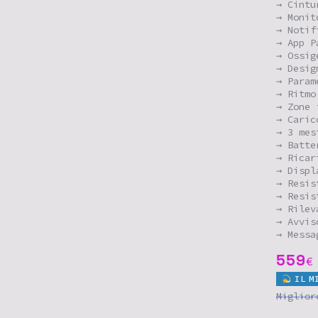
→ Cintu
→ Monit
→ Notif
→ App P
→ Ossig
→ Desig
→ Param
→ Ritmo
→ Zone 
→ Caric
→ 3 mes
→ Batte
→ Ricar
→ Displ
→ Resis
→ Resis
→ Rilev
→ Avvis
→ Messa
559
€
IL
M
Miglio