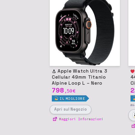
Apple Watch Ultra 3
Appl
Cellular 49mm Titanio
4
Alpine Loop L – Nero
C
798
2
50
€
,
IL
MIGLIORE
M
Apri
sul Negozio
Maggiori Informazioni