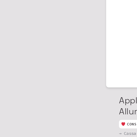
App
Allu
CONS
→ Cassa