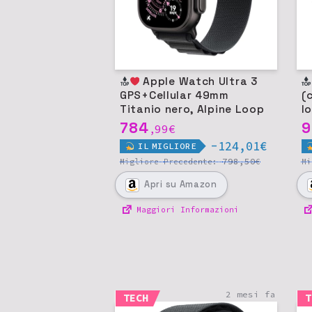
Apple Watch Ultra 3
GPS+Cellular 49mm
(
Titanio nero, Alpine Loop
l
nero M
U
784
9
99
€
,
-124,01€
IL
MIGLIORE
798,50
Migliore
Precedente:
€
M
Apri
su Amazon
Maggiori Informazioni
2 mesi fa
TECH
T