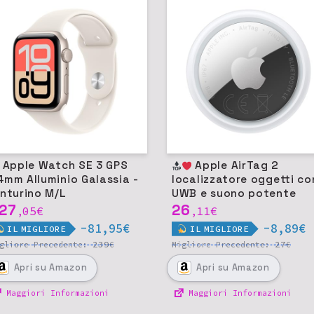
e Watch SE 3 GPS
Apple AirTag 2
4mm Alluminio Galassia -
localizzatore oggetti co
inturino M/L
UWB e suono potente
27
26
05
€
11
€
,
,
-81,95€
-8,89€
IL
MIGLIORE
IL
MIGLIORE
239
27
igliore
Precedente:
€
Migliore
Precedente:
€
Apri
su Amazon
Apri
su Amazon
Maggiori Informazioni
Maggiori Informazioni