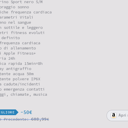
rino Sport nero S/M
oraggio sonno
iche frequenza cardiaca
arametri Vitali
eno nel sangue
n sottile e leggero
etri fitness evoluti
 definito
frequenza cardiaca
o di allenamento
i Apple Fitness+
ria 24h
ica rapida 15min=8h
ay antigraffio
tente acqua 50m
tente polvere IP6X
a cadute/incidenti
o emergenza contatti
ggi, chiamate, musica
-50€
IGLIORE
Apri
608,99
re
Precedente:
€