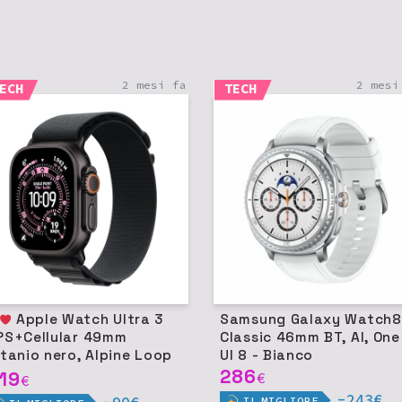
2 mesi fa
2 mesi
ECH
TECH
Apple Watch Ultra 3
Samsung Galaxy Watch8
PS+Cellular 49mm
Classic 46mm BT, AI, One
itanio nero, Alpine Loop
UI 8 - Bianco
ero M
286
19
€
€
-243€
IL
MIGLIORE