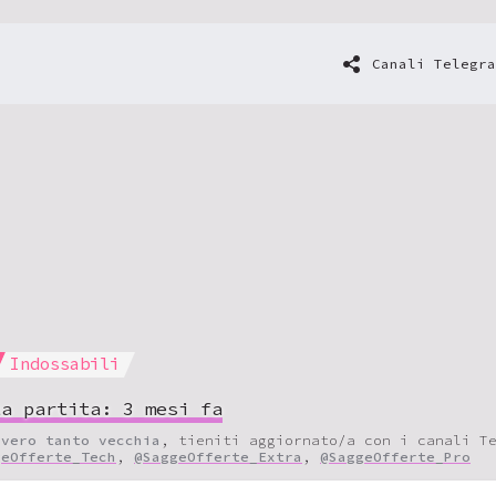
Canali Telegra
Indossabili
ta partita:
3 mesi fa
vvero tanto vecchia
, tieniti aggiornato/a con i canali T
geOfferte_Tech
,
@SaggeOfferte_Extra
,
@SaggeOfferte_Pro