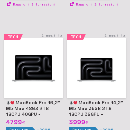
Maggiori Informazioni
Maggiori Informazioni
2 mesi fa
2 mesi fa
TECH
TECH
MacBook Pro 16,2"
MacBook Pro 14,2"
M5 Max 48GB 2TB
M5 Max 36GB 2TB
18CPU 40GPU -
18CPU 32GPU -
Argento
Argento
4799
3999
€
€
-300€
-300€
MIGLIORE
MIGLIORE