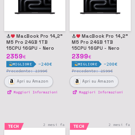
MacBook Pro 14,2"
MacBook Pro 14,2"
M5 Pro 24GB 1TB
M5 Pro 24GB 1TB
15CPU 16GPU - Nero
15CPU 16GPU - Nero
siderale
siderale
2359
2399
€
€
-240€
-200€
MIGLIORE
MIGLIORE
Precedente:
€
Precedente:
€
2399
2599
Apri
su Amazon
Apri
su Amazon
Maggiori Informazioni
Maggiori Informazioni
2 mesi fa
2 mesi fa
TECH
TECH