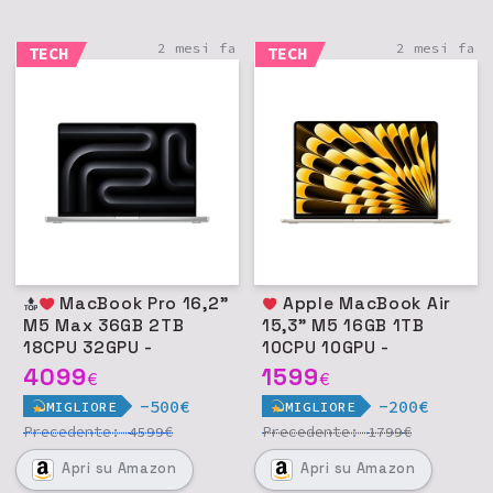
2 mesi fa
2 mesi fa
TECH
TECH
MacBook Pro 16,2"
Apple MacBook Air
M5 Max 36GB 2TB
15,3" M5 16GB 1TB
18CPU 32GPU -
10CPU 10GPU -
Argento
Galassia
4099
1599
€
€
-500€
-200€
MIGLIORE
MIGLIORE
Precedente:
€
Precedente:
€
4599
1799
Apri
su Amazon
Apri
su Amazon