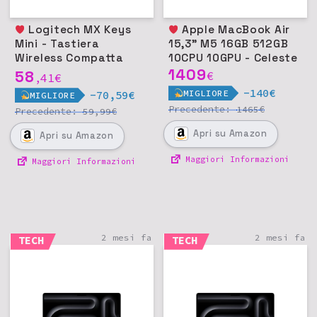
Logitech MX Keys
Apple MacBook Air
Mini - Tastiera
15,3" M5 16GB 512GB
Wireless Compatta
10CPU 10GPU - Celeste
Retroilluminata in
1409
58
€
41
€
,
Metallo - Grigio chiaro
-140€
MIGLIORE
-70,59€
MIGLIORE
Precedente:
€
1465
Precedente:
€
59,99
Apri
su Amazon
Apri
su Amazon
Maggiori Informazioni
Maggiori Informazioni
2 mesi fa
2 mesi fa
TECH
TECH