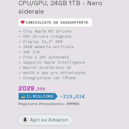
CPU/GPU, 24GB 1TB - Nero
siderale
CONSIGLIATO DA SAGGEOFFERTE
→ Chip Apple M5 10-core
→ GPU 10-core integrata
→ Display 14,2" XDR
→ 24GB memoria unificata
→ SSD 1TB
→ Fino a 24h autonomia
→ Supporto Apple Intelligence
→ Neural Accelerator AI
→ macOS e app pro ottimizzate
→ Integrazione con iPhone
2029
99
€
,
-319,01€
IL
MIGLIORE
2056
Migliore
Precedente:
€
Apri
su Amazon