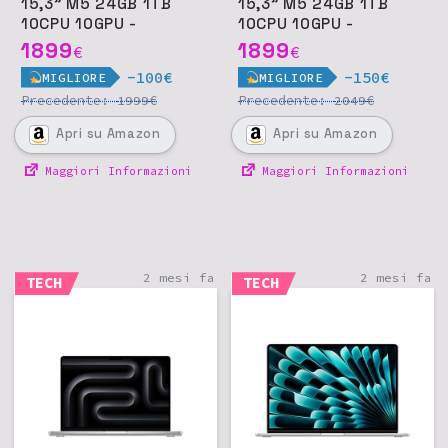
15,3" M5 24GB 1TB
15,3" M5 24GB 1TB
10CPU 10GPU -
10CPU 10GPU -
Galassia
Mezzanotte
1899
1899
€
€
-100€
-150€
MIGLIORE
MIGLIORE
Precedente:
€
Precedente:
€
1999
2049
Apri
su Amazon
Apri
su Amazon
Maggiori Informazioni
Maggiori Informazioni
2 mesi fa
2 mesi fa
TECH
TECH