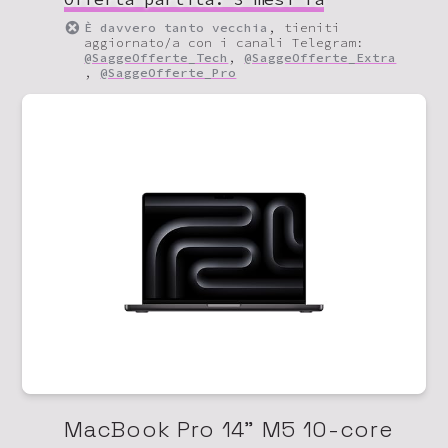
È davvero tanto vecchia
, tieniti
aggiornato/a con i canali Telegram:
@SaggeOfferte_Tech
,
@SaggeOfferte_Extra
,
@SaggeOfferte_Pro
MacBook Pro 14" M5 10-core