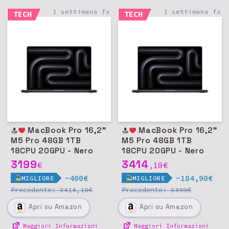
1 settimana fa
1 settimana fa
TECH
TECH
MacBook Pro 16,2"
MacBook Pro 16,2"
M5 Pro 48GB 1TB
M5 Pro 48GB 1TB
18CPU 20GPU - Nero
18CPU 20GPU - Nero
siderale
siderale
3199
3414
€
10
€
,
-400€
-184,90€
MIGLIORE
MIGLIORE
Precedente:
€
Precedente:
€
3414,10
3499
Apri
su Amazon
Apri
su Amazon
Maggiori Informazioni
Maggiori Informazioni