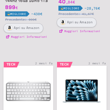
144Hz 16GB DDR5 1TB
40
84
€
,
SSD Win11 - Nero
899
€
-28,76€
MIGLIORE
-430€
Precedente:
€
41,67
MIGLIORE
Precedente:
€
999
Apri
su Amazon
Apri
su Amazon
Maggiori Informazioni
Maggiori Informazioni
2 mesi fa
2 mesi fa
TECH
TECH