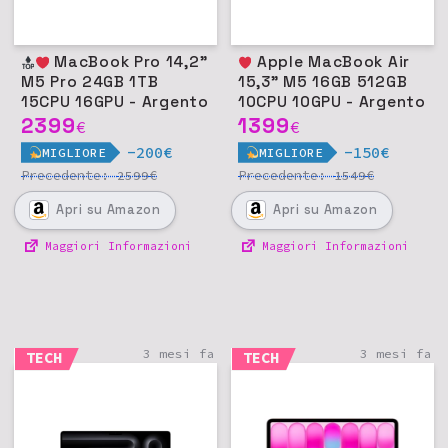
MacBook Pro 14,2"
Apple MacBook Air
M5 Pro 24GB 1TB
15,3" M5 16GB 512GB
15CPU 16GPU - Argento
10CPU 10GPU - Argento
2399
1399
€
€
-200€
-150€
MIGLIORE
MIGLIORE
Precedente:
€
Precedente:
€
2599
1549
Apri
su Amazon
Apri
su Amazon
Maggiori Informazioni
Maggiori Informazioni
3 mesi fa
3 mesi fa
TECH
TECH