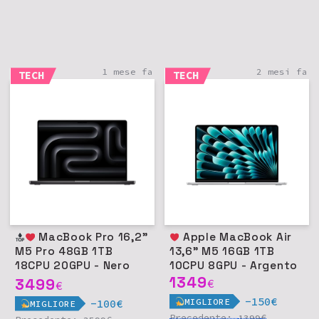
1 mese fa
2 mesi fa
TECH
TECH
MacBook Pro 16,2"
Apple MacBook Air
M5 Pro 48GB 1TB
13,6" M5 16GB 1TB
18CPU 20GPU - Nero
10CPU 8GPU - Argento
siderale
1349
3499
€
€
-150€
MIGLIORE
-100€
MIGLIORE
Precedente:
€
1399