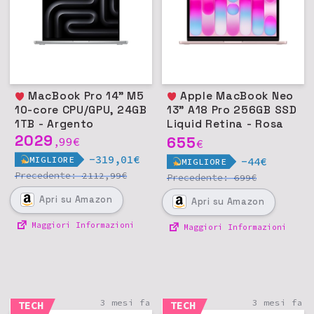
MacBook Pro 14" M5
Apple MacBook Neo
10-core CPU/GPU, 24GB
13" A18 Pro 256GB SSD
1TB - Argento
Liquid Retina - Rosa
2029
pastello
655
99
€
,
€
-319,01€
MIGLIORE
-44€
MIGLIORE
Precedente:
€
2112,99
Precedente:
€
699
Apri
su Amazon
Apri
su Amazon
Maggiori Informazioni
Maggiori Informazioni
3 mesi fa
3 mesi fa
TECH
TECH