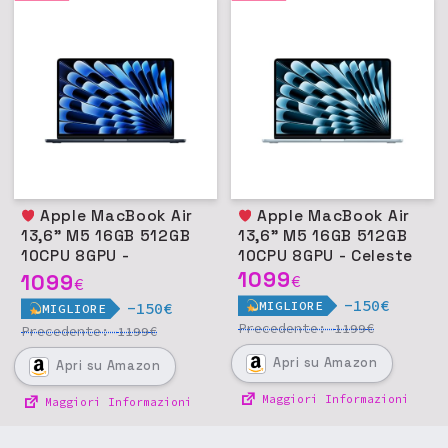
Apple MacBook Air
Apple MacBook Air
13,6" M5 16GB 512GB
13,6" M5 16GB 512GB
10CPU 8GPU -
10CPU 8GPU - Celeste
Mezzanotte
1099
1099
€
€
-150€
MIGLIORE
-150€
MIGLIORE
Precedente:
€
1199
Precedente:
€
1199
Apri
su Amazon
Apri
su Amazon
Maggiori Informazioni
Maggiori Informazioni