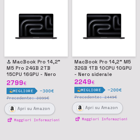
MacBook Pro 14,2"
MacBook Pro 14,2" M5
M5 Pro 24GB 2TB
32GB 1TB 10CPU 10GPU
15CPU 16GPU - Nero
- Nero siderale
siderale
2249
2799
€
€
-200€
MIGLIORE
-300€
MIGLIORE
Precedente:
€
2449
Precedente:
€
3099
Apri
su Amazon
Apri
su Amazon
Maggiori Informazioni
Maggiori Informazioni