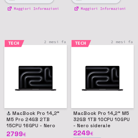
Maggiori Informazioni
Maggiori Informazioni
2 mesi fa
2 mesi fa
TECH
TECH
MacBook Pro 14,2"
MacBook Pro 14,2" M5
M5 Pro 24GB 2TB
32GB 1TB 10CPU 10GPU
15CPU 16GPU - Nero
- Nero siderale
siderale
2249
2799
€
€