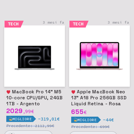
3 mesi fa
3 mesi fa
TECH
TECH
MacBook Pro 14" M5
Apple MacBook Neo
10-core CPU/GPU, 24GB
13" A18 Pro 256GB SSD
1TB - Argento
Liquid Retina - Rosa
2029
pastello
655
99
€
,
€
-319,01€
MIGLIORE
-44€
MIGLIORE
Precedente:
€
2112,99
Precedente:
€
699