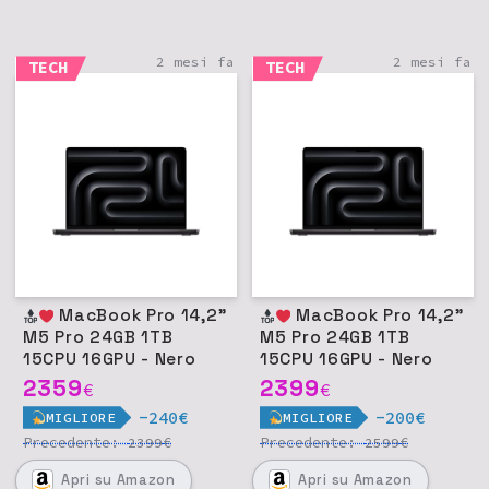
2 mesi fa
2 mesi fa
TECH
TECH
MacBook Pro 14,2"
MacBook Pro 14,2"
M5 Pro 24GB 1TB
M5 Pro 24GB 1TB
15CPU 16GPU - Nero
15CPU 16GPU - Nero
siderale
siderale
2359
2399
€
€
-240€
-200€
MIGLIORE
MIGLIORE
Precedente:
€
Precedente:
€
2399
2599
Apri
su Amazon
Apri
su Amazon