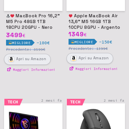
MacBook Pro 16,2"
Apple MacBook Air
M5 Pro 48GB 1TB
13,6" M5 16GB 1TB
18CPU 20GPU - Nero
10CPU 8GPU - Argento
siderale
1349
3499
€
€
-150€
MIGLIORE
-100€
MIGLIORE
Precedente:
€
1399
Precedente:
€
3599
Apri
su Amazon
Apri
su Amazon
Maggiori Informazioni
Maggiori Informazioni
2 mesi fa
2 mesi fa
TECH
TECH