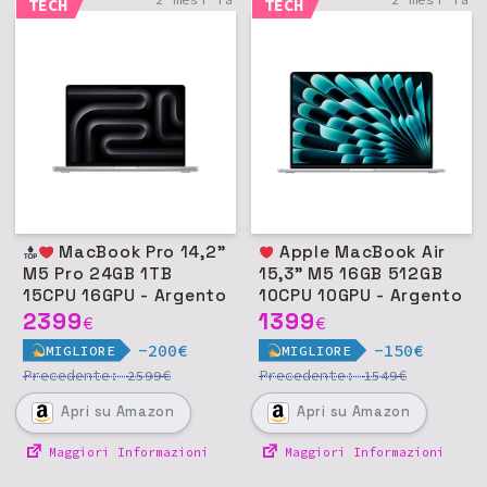
TECH
TECH
MacBook Pro 14,2"
Apple MacBook Air
M5 Pro 24GB 1TB
15,3" M5 16GB 512GB
15CPU 16GPU - Argento
10CPU 10GPU - Argento
2399
1399
€
€
-200€
-150€
MIGLIORE
MIGLIORE
Precedente:
€
Precedente:
€
2599
1549
Apri
su Amazon
Apri
su Amazon
Maggiori Informazioni
Maggiori Informazioni