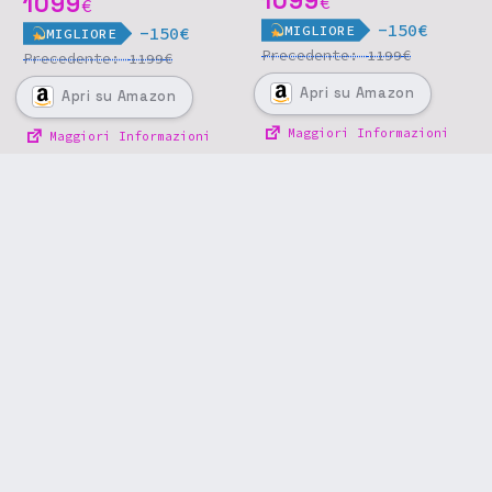
1099
1099
€
€
-150€
MIGLIORE
-150€
MIGLIORE
Precedente:
€
1199
Precedente:
€
1199
Apri
su Amazon
Apri
su Amazon
Maggiori Informazioni
Maggiori Informazioni
Offerte precedenti »