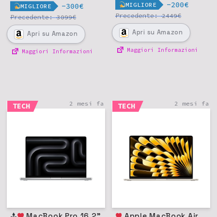
-200€
MIGLIORE
-300€
MIGLIORE
Precedente:
€
2449
Precedente:
€
3099
Apri
su Amazon
Apri
su Amazon
Maggiori Informazioni
Maggiori Informazioni
2 mesi fa
2 mesi fa
TECH
TECH
MacBook Pro 16,2"
Apple MacBook Air