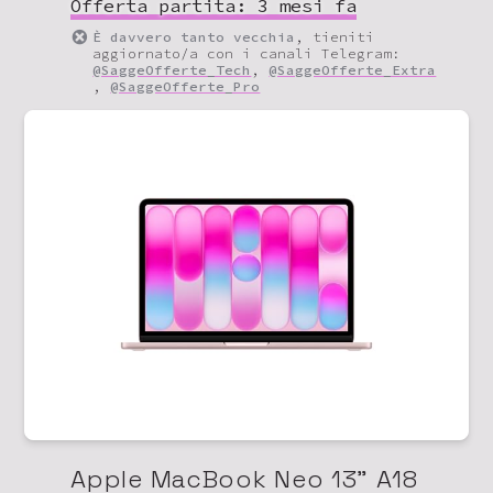
Offerta partita:
3 mesi fa
È davvero tanto vecchia
, tieniti
aggiornato/a con i canali Telegram:
@SaggeOfferte_Tech
,
@SaggeOfferte_Extra
,
@SaggeOfferte_Pro
Apple MacBook Neo 13" A18