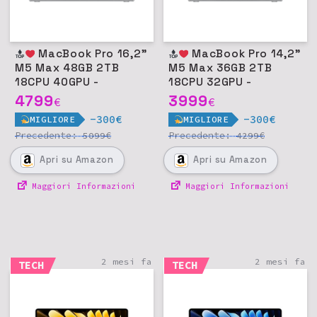
MacBook Pro 16,2"
MacBook Pro 14,2"
M5 Max 48GB 2TB
M5 Max 36GB 2TB
18CPU 40GPU -
18CPU 32GPU -
Argento
Argento
4799
3999
€
€
-300€
-300€
MIGLIORE
MIGLIORE
Precedente:
€
Precedente:
€
5099
4299
Apri
su Amazon
Apri
su Amazon
Maggiori Informazioni
Maggiori Informazioni
2 mesi fa
2 mesi fa
TECH
TECH