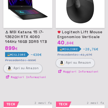
MSI Katana 15 i7-
Logitech Lift Mouse
13620H RTX 4060
Ergonomico Verticale
144Hz 16GB DDR5 1TB
40
84
€
,
SSD Win11 - Nero
899
€
-28,76€
MIGLIORE
-430€
Precedente:
€
41,67
MIGLIORE
Precedente:
€
999
Apri
su Amazon
Apri
su Amazon
Maggiori Informazioni
Maggiori Informazioni
2 mesi fa
2 mesi fa
TECH
TECH