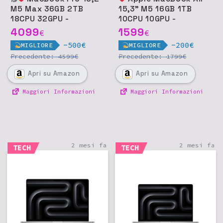
M5 Max 36GB 2TB
15,3" M5 16GB 1TB
18CPU 32GPU -
10CPU 10GPU -
Argento
Galassia
4099
1599
€
€
-500€
-200€
MIGLIORE
MIGLIORE
Precedente:
€
Precedente:
€
4599
1799
Apri
su Amazon
Apri
su Amazon
Maggiori Informazioni
Maggiori Informazioni
2 mesi fa
2 mesi fa
TECH
TECH