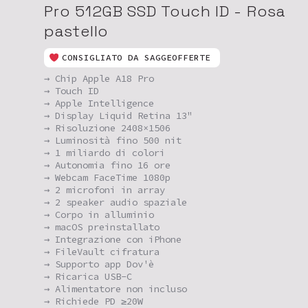
Pro 512GB SSD Touch ID - Rosa
pastello
CONSIGLIATO DA SAGGEOFFERTE
→ Chip Apple A18 Pro
→ Touch ID
→ Apple Intelligence
→ Display Liquid Retina 13"
→ Risoluzione 2408×1506
→ Luminosità fino 500 nit
→ 1 miliardo di colori
→ Autonomia fino 16 ore
→ Webcam FaceTime 1080p
→ 2 microfoni in array
→ 2 speaker audio spaziale
→ Corpo in alluminio
→ macOS preinstallato
→ Integrazione con iPhone
→ FileVault cifratura
→ Supporto app Dov'è
→ Ricarica USB-C
→ Alimentatore non incluso
→ Richiede PD ≥20W