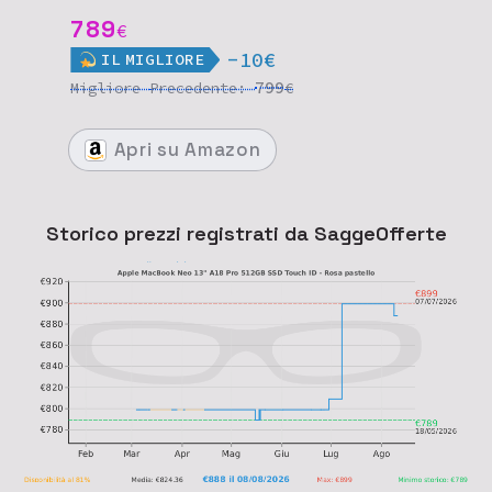
789
€
-10€
IL
MIGLIORE
799
Migliore
Precedente:
€
Apri
su Amazon
Storico prezzi registrati da SaggeOfferte