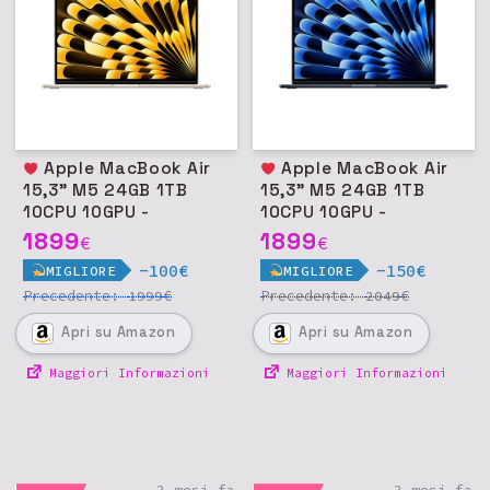
Apple MacBook Air
Apple MacBook Air
15,3" M5 24GB 1TB
15,3" M5 24GB 1TB
10CPU 10GPU -
10CPU 10GPU -
Galassia
Mezzanotte
1899
1899
€
€
-100€
-150€
MIGLIORE
MIGLIORE
Precedente:
€
Precedente:
€
1999
2049
Apri
su Amazon
Apri
su Amazon
Maggiori Informazioni
Maggiori Informazioni
2 mesi fa
2 mesi fa