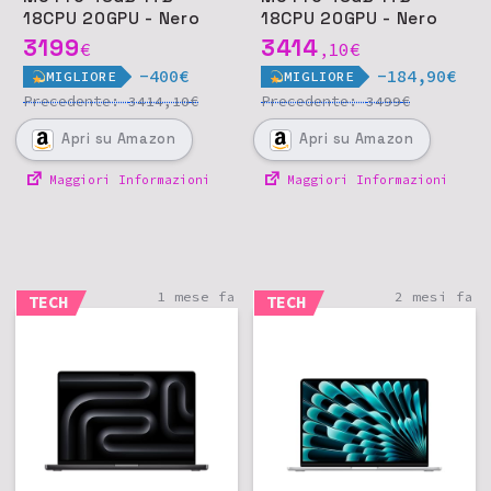
18CPU 20GPU - Nero
18CPU 20GPU - Nero
siderale
siderale
3199
3414
€
10
€
,
-400€
-184,90€
MIGLIORE
MIGLIORE
Precedente:
€
Precedente:
€
3414,10
3499
Apri
su Amazon
Apri
su Amazon
Maggiori Informazioni
Maggiori Informazioni
1 mese fa
2 mesi fa
TECH
TECH