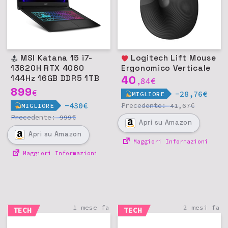
MSI Katana 15 i7-
Logitech Lift Mouse
13620H RTX 4060
Ergonomico Verticale
144Hz 16GB DDR5 1TB
40
84
€
,
SSD Win11 - Nero
899
€
-28,76€
MIGLIORE
-430€
Precedente:
€
41,67
MIGLIORE
Precedente:
€
999
Apri
su Amazon
Apri
su Amazon
Maggiori Informazioni
Maggiori Informazioni
1 mese fa
2 mesi fa
TECH
TECH