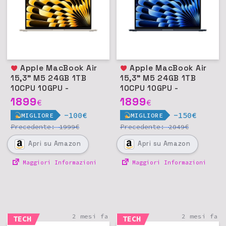
Apple MacBook Air
Apple MacBook Air
15,3" M5 24GB 1TB
15,3" M5 24GB 1TB
10CPU 10GPU -
10CPU 10GPU -
Galassia
Mezzanotte
1899
1899
€
€
-100€
-150€
MIGLIORE
MIGLIORE
Precedente:
€
Precedente:
€
1999
2049
Apri
su Amazon
Apri
su Amazon
Maggiori Informazioni
Maggiori Informazioni
2 mesi fa
2 mesi fa
TECH
TECH