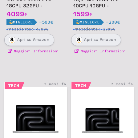
18CPU 32GPU -
10CPU 10GPU -
Argento
Galassia
4099
1599
€
€
-500€
-200€
MIGLIORE
MIGLIORE
Precedente:
€
Precedente:
€
4599
1799
Apri
su Amazon
Apri
su Amazon
Maggiori Informazioni
Maggiori Informazioni
2 mesi fa
2 mesi fa
TECH
TECH