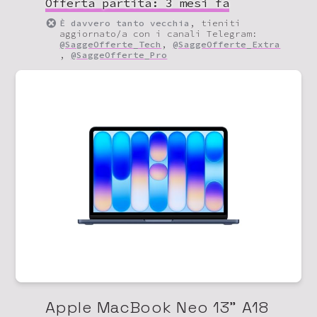
Offerta partita:
3 mesi fa
È davvero tanto vecchia
, tieniti
aggiornato/a con i canali Telegram:
@SaggeOfferte_Tech
,
@SaggeOfferte_Extra
,
@SaggeOfferte_Pro
Apple MacBook Neo 13" A18