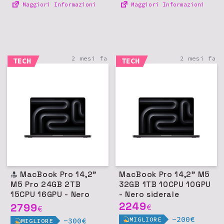
Maggiori Informazioni
Maggiori Informazioni
2 mesi fa
2 mesi fa
TECH
TECH
MacBook Pro 14,2"
MacBook Pro 14,2" M5
M5 Pro 24GB 2TB
32GB 1TB 10CPU 10GPU
15CPU 16GPU - Nero
- Nero siderale
siderale
2249
2799
€
€
-200€
MIGLIORE
-300€
MIGLIORE