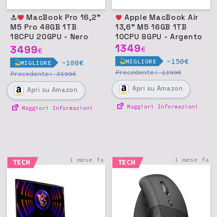
MacBook Pro 16,2"
Apple MacBook Air
M5 Pro 48GB 1TB
13,6" M5 16GB 1TB
18CPU 20GPU - Nero
10CPU 8GPU - Argento
siderale
1349
3499
€
€
-150€
MIGLIORE
-100€
MIGLIORE
Precedente:
€
1399
Precedente:
€
3599
Apri
su Amazon
Apri
su Amazon
Maggiori Informazioni
Maggiori Informazioni
1 mese fa
1 mese fa
TECH
TECH