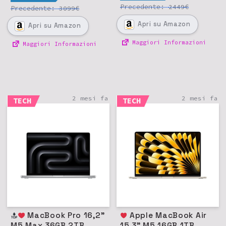
Precedente:
€
2449
Precedente:
€
3099
Apri
su Amazon
Apri
su Amazon
Maggiori Informazioni
Maggiori Informazioni
2 mesi fa
2 mesi fa
TECH
TECH
MacBook Pro 16,2"
Apple MacBook Air
M5 Max 36GB 2TB
15,3" M5 16GB 1TB