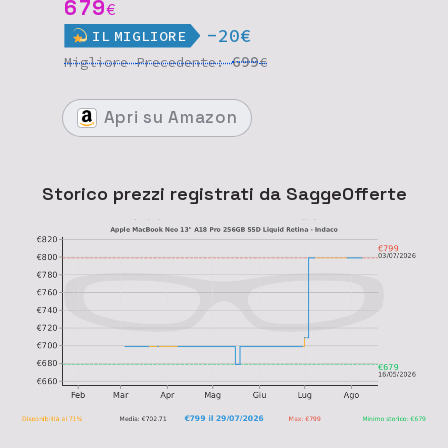
679
€
-20€
IL
MIGLIORE
699
Migliore
Precedente:
€
Apri
su Amazon
Storico prezzi registrati da SaggeOfferte