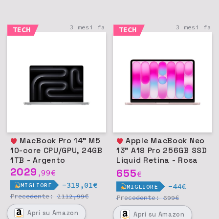
3 mesi fa
3 mesi fa
TECH
TECH
MacBook Pro 14" M5
Apple MacBook Neo
10-core CPU/GPU, 24GB
13" A18 Pro 256GB SSD
1TB - Argento
Liquid Retina - Rosa
2029
pastello
655
99
€
,
€
-319,01€
MIGLIORE
-44€
MIGLIORE
Precedente:
€
2112,99
Precedente:
€
699
Apri
su Amazon
Apri
su Amazon