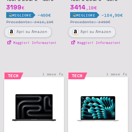
siderale
siderale
3199
3414
€
10
€
,
-400€
-184,90€
MIGLIORE
MIGLIORE
Precedente:
€
Precedente:
€
3414,10
3499
Apri
su Amazon
Apri
su Amazon
Maggiori Informazioni
Maggiori Informazioni
1 mese fa
1 mese fa
TECH
TECH