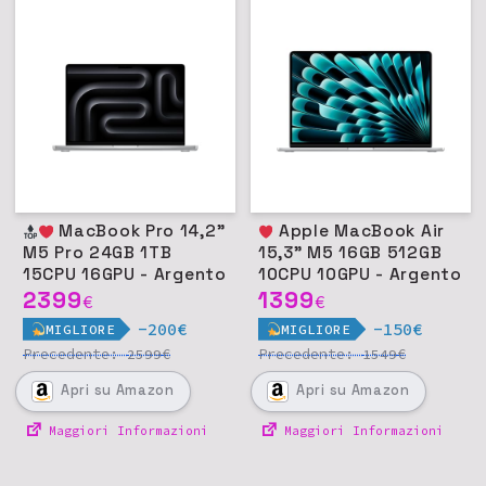
MacBook Pro 14,2"
Apple MacBook Air
M5 Pro 24GB 1TB
15,3" M5 16GB 512GB
15CPU 16GPU - Argento
10CPU 10GPU - Argento
2399
1399
€
€
-200€
-150€
MIGLIORE
MIGLIORE
Precedente:
€
Precedente:
€
2599
1549
Apri
su Amazon
Apri
su Amazon
Maggiori Informazioni
Maggiori Informazioni