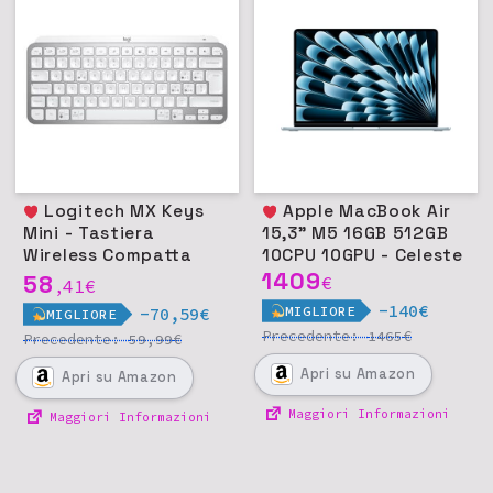
Logitech MX Keys
Apple MacBook Air
Mini - Tastiera
15,3" M5 16GB 512GB
Wireless Compatta
10CPU 10GPU - Celeste
Retroilluminata in
1409
58
€
41
€
,
Metallo - Grigio chiaro
-140€
MIGLIORE
-70,59€
MIGLIORE
Precedente:
€
1465
Precedente:
€
59,99
Apri
su Amazon
Apri
su Amazon
Maggiori Informazioni
Maggiori Informazioni