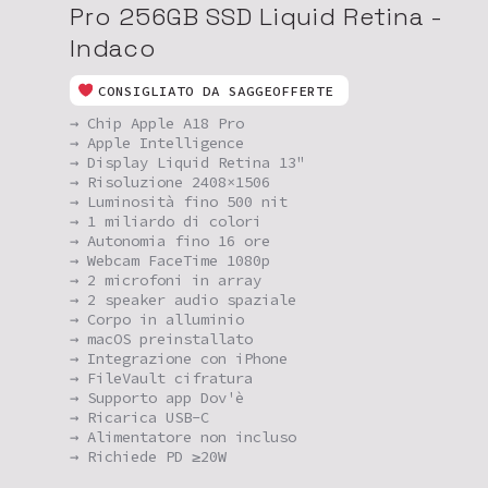
Pro 256GB SSD Liquid Retina -
Indaco
CONSIGLIATO DA SAGGEOFFERTE
→ Chip Apple A18 Pro
→ Apple Intelligence
→ Display Liquid Retina 13"
→ Risoluzione 2408×1506
→ Luminosità fino 500 nit
→ 1 miliardo di colori
→ Autonomia fino 16 ore
→ Webcam FaceTime 1080p
→ 2 microfoni in array
→ 2 speaker audio spaziale
→ Corpo in alluminio
→ macOS preinstallato
→ Integrazione con iPhone
→ FileVault cifratura
→ Supporto app Dov'è
→ Ricarica USB-C
→ Alimentatore non incluso
→ Richiede PD ≥20W