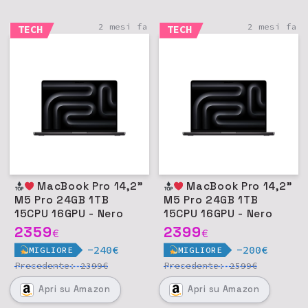
2 mesi fa
2 mesi fa
TECH
TECH
MacBook Pro 14,2"
MacBook Pro 14,2"
M5 Pro 24GB 1TB
M5 Pro 24GB 1TB
15CPU 16GPU - Nero
15CPU 16GPU - Nero
siderale
siderale
2359
2399
€
€
-240€
-200€
MIGLIORE
MIGLIORE
Precedente:
€
Precedente:
€
2399
2599
Apri
su Amazon
Apri
su Amazon