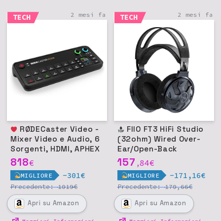
2 mesi fa
2 mesi fa
TECH
TECH
RØDECaster Video -
FIIO FT3 HiFi Studio
Mixer Video e Audio, 6
(32ohm) Wired Over-
Sorgenti, HDMI, APHEX
Ear/Open-Back
DSP
Headphone, Driver
818
157
€
84
€
,
60mm
-301€
-171,16€
MIGLIORE
MIGLIORE
Precedente:
€
Precedente:
€
1019
170,66
Apri
su Amazon
Apri
su Amazon