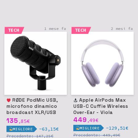
1 mese fa
2 mesi fa
TECH
TECH
RØDE PodMic USB,
Apple AirPods Max
microfono dinamico
USB-C Cuffie Wireless
broadcast XLR/USB
Over-Ear - Viola
per podcast e
449
135
49
€
85
€
,
,
streaming - Nero
-129,51€
MIGLIORE
-63,15€
MIGLIORE
Precedente:
€
449,49
Precedente:
€
147,25