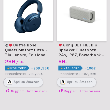
Cuffie Bose
Sony ULT FIELD 3
QuietComfort Ultra -
Speaker Bluetooth
Blu Lunare, Edizione
24h, IP67, Powerbank -
Limitata
Off White
289
99
99
€
€
,
-209,96€
-100€
MIGLIORE
MIGLIORE
Precedente:
€
Precedente:
€
298,99
102,99
Apri
su Amazon
Apri
su Amazon
Maggiori Informazioni
Maggiori Informazioni