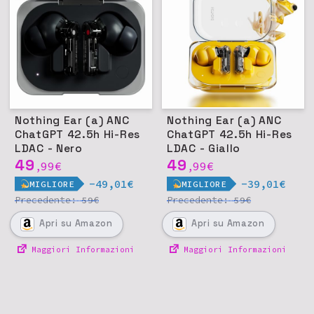
Nothing Ear (a) ANC
Nothing Ear (a) ANC
ChatGPT 42.5h Hi-Res
ChatGPT 42.5h Hi-Res
LDAC - Nero
LDAC - Giallo
49
49
99
€
99
€
,
,
-49,01€
-39,01€
MIGLIORE
MIGLIORE
Precedente:
€
Precedente:
€
59
59
Apri
su Amazon
Apri
su Amazon
Maggiori Informazioni
Maggiori Informazioni