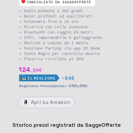
CONSIGLIATO DA SAGGEOFFERTE
→ Audio potente a 360 gradi
→ Bassi profondi ed equilibrati
→ Autonomia fino a 20 ore
→ Ricarica con celle avanzate
→ Bluetooth con raggio 45 metri
→ IP67, impermeabile e galleggiante
→ Resiste a cadute da 1 metro
→ Funzione PartyUp via app UE Boom
→ Tasto Magic per controllo musica
→ Plastica riciclata al 54%
124
99
€
,
-84€
IL
MIGLIORE
158,99
Migliore
Precedente:
€
Apri
su Amazon
Storico prezzi registrati da SaggeOfferte