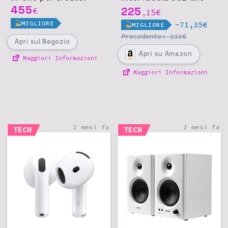
455
Cuffie
225
€
15
€
,
MIGLIORE
-71,35€
MIGLIORE
Precedente:
€
233
Apri
sul Negozio
Apri
su Amazon
Maggiori Informazioni
Maggiori Informazioni
2 mesi fa
2 mesi fa
TECH
TECH