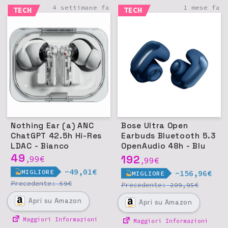
4 settimane fa
1 mese fa
TECH
TECH
Nothing Ear (a) ANC
Bose Ultra Open
ChatGPT 42.5h Hi-Res
Earbuds Bluetooth 5.3
LDAC - Bianco
OpenAudio 48h - Blu
49
Lunare
192
99
€
,
99
€
,
-49,01€
MIGLIORE
-156,96€
MIGLIORE
Precedente:
€
59
Precedente:
€
209,95
Apri
su Amazon
Apri
su Amazon
Maggiori Informazioni
Maggiori Informazioni