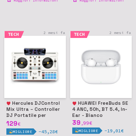
Maggiori Informazioni
Maggiori Informazioni
2 mesi fa
2 mesi fa
TECH
TECH
Hercules DJControl
HUAWEI FreeBuds SE
Mix Ultra – Controller
4 ANC, 50h, BT 5.4, In-
DJ Portatile per
Ear - Bianco
Smartphone
39
129
99
€
€
,
(iOS/Android)
-19,01€
MIGLIORE
-45,28€
MIGLIORE