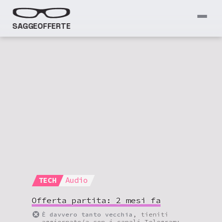
SAGGEOFFERTE
TECH
Audio
Offerta partita:
2 mesi fa
È davvero tanto vecchia
, tieniti
aggiornato/a con i canali Telegram: