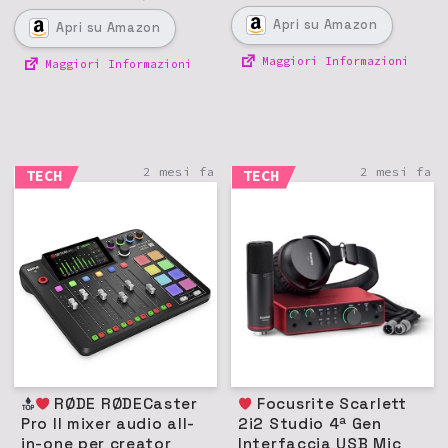
Apri
su Amazon
Apri
su Amazon
Maggiori Informazioni
Maggiori Informazioni
2 mesi fa
2 mesi fa
TECH
TECH
RØDE RØDECaster
Focusrite Scarlett
Pro II mixer audio all-
2i2 Studio 4ª Gen
in-one per creator
Interfaccia USB Mic