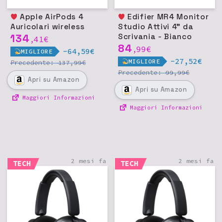
Apple AirPods 4
Edifier MR4 Monitor
Auricolari wireless
Studio Attivi 4" da
134
Scrivania - Bianco
41
€
,
84
99
€
,
-64,59€
MIGLIORE
-27,52€
MIGLIORE
Precedente:
€
137,99
Precedente:
€
99,99
Apri
su Amazon
Apri
su Amazon
Maggiori Informazioni
Maggiori Informazioni
2 mesi fa
2 mesi fa
TECH
TECH