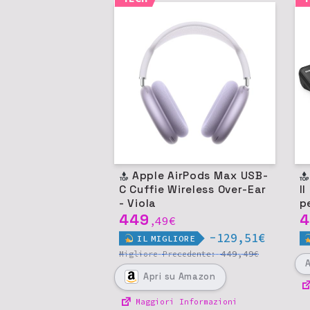
Apple AirPods Max USB-
C Cuffie Wireless Over-Ear
I
- Viola
p
449
4
49
€
,
-129,51€
IL
MIGLIORE
449,49
Migliore
Precedente:
€
Apri
su Amazon
Maggiori Informazioni