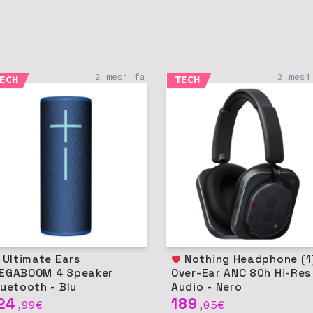
2 mesi fa
2 mesi
ECH
TECH
imate Ears
Nothing Headphone (1)
EGABOOM 4 Speaker
Over-Ear ANC 80h Hi-Res
luetooth - Blu
Audio - Nero
24
189
99
€
05
€
,
,