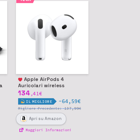
Apple AirPods 4
ia
Auricolari wireless
134
41
€
,
-64,59€
IL
MIGLIORE
137,99
Migliore
Precedente:
€
Apri
su Amazon
Maggiori Informazioni