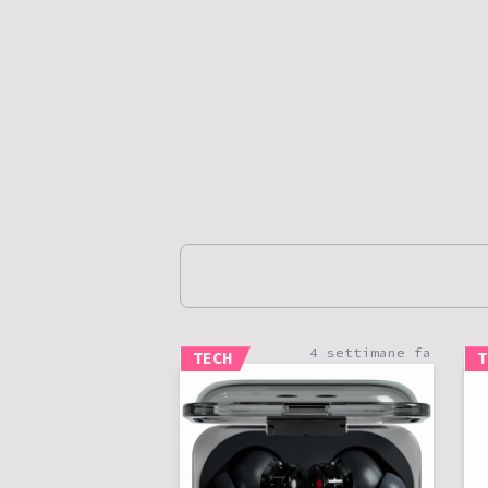
4 settimane fa
TECH
T