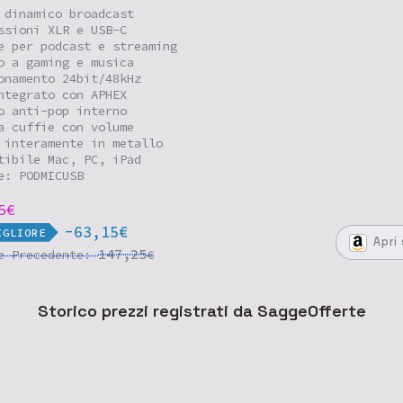
 dinamico broadcast
ssioni XLR e USB-C
e per podcast e streaming
o a gaming e musica
onamento 24bit/48kHz
ntegrato con APHEX
o anti-pop interno
a cuffie con volume
 interamente in metallo
tibile Mac, PC, iPad
e: PODMICUSB
5
€
-63,15€
IGLIORE
Apri
147,25
re
Precedente:
€
Storico prezzi registrati da SaggeOfferte