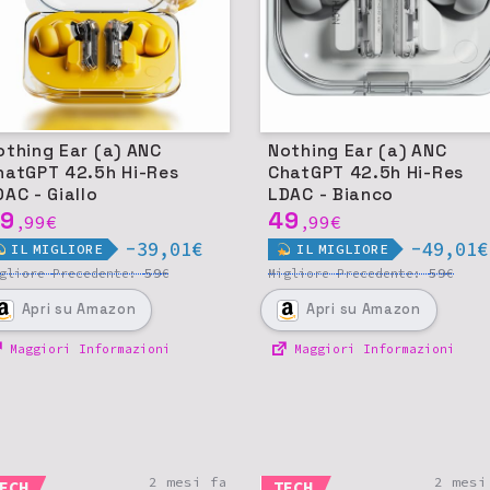
othing Ear (a) ANC
Nothing Ear (a) ANC
hatGPT 42.5h Hi-Res
ChatGPT 42.5h Hi-Res
DAC - Giallo
LDAC - Bianco
9
49
99
€
99
€
,
,
-39,01€
-49,01€
IL
MIGLIORE
IL
MIGLIORE
59
59
igliore
Precedente:
€
Migliore
Precedente:
€
Apri
su Amazon
Apri
su Amazon
Maggiori Informazioni
Maggiori Informazioni
2 mesi fa
2 mesi
ECH
TECH