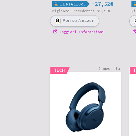
-27,52€
IL
MIGLIORE
99,99
Migliore
Precedente:
€
M
Apri
su Amazon
Maggiori Informazioni
2 mesi fa
TECH
T