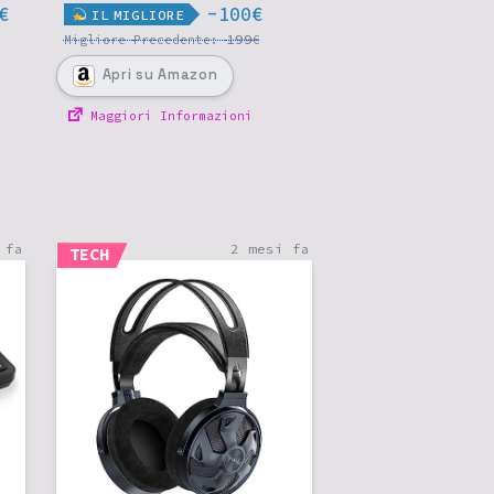
€
-100€
IL
MIGLIORE
199
Migliore
Precedente:
€
Apri
su Amazon
Maggiori Informazioni
 fa
2 mesi fa
TECH