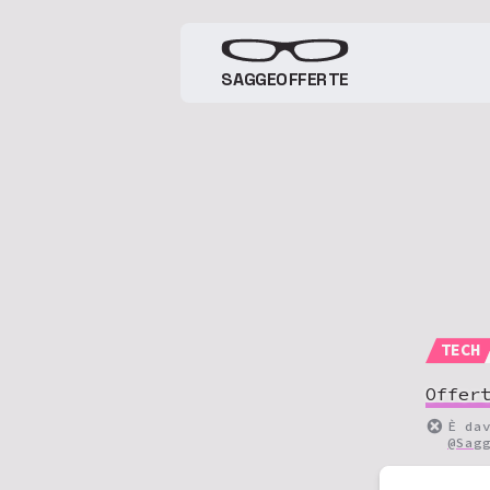
SAGGEOFFERTE
TECH
Offer
È da
@Sag