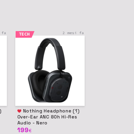
 fa
2 mesi fa
TECH
Nothing Headphone (1)
Over-Ear ANC 80h Hi-Res
Audio - Nero
199
€