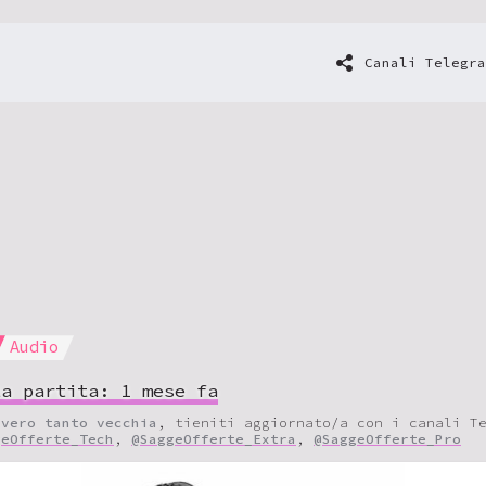
Canali Telegra
Audio
ta partita:
1 mese fa
vvero tanto vecchia
, tieniti aggiornato/a con i canali T
geOfferte_Tech
,
@SaggeOfferte_Extra
,
@SaggeOfferte_Pro