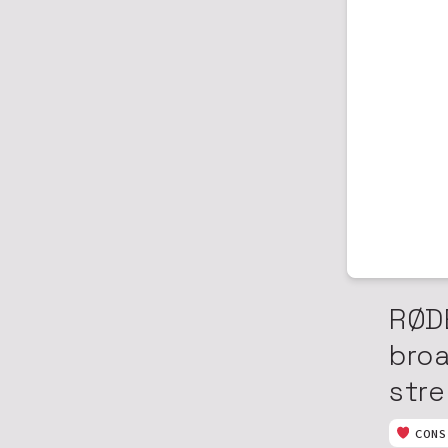
RØD
bro
stre
CONS