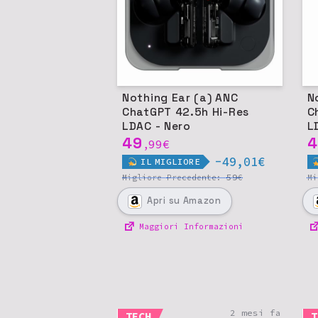
Nothing Ear (a) ANC
N
ChatGPT 42.5h Hi-Res
C
LDAC - Nero
L
49
4
99
€
,
-49,01€
IL
MIGLIORE
59
Migliore
Precedente:
€
M
Apri
su Amazon
Maggiori Informazioni
2 mesi fa
TECH
T