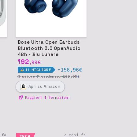
Bose Ultra Open Earbuds
Bluetooth 5.3 OpenAudio
48h - Blu Lunare
192
99
€
,
-156,96€
IL
MIGLIORE
209,95
Migliore
Precedente:
€
Apri
su Amazon
Maggiori Informazioni
 fa
2 mesi fa
TECH