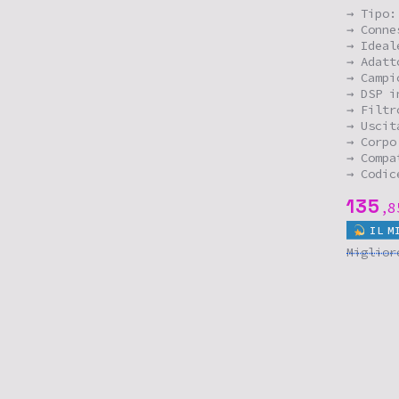
→ Tipo:
→ Conne
→ Ideal
→ Adatt
→ Campi
→ DSP i
→ Filtr
→ Uscit
→ Corpo
→ Compa
→ Codic
135
8
,
IL
M
Miglio