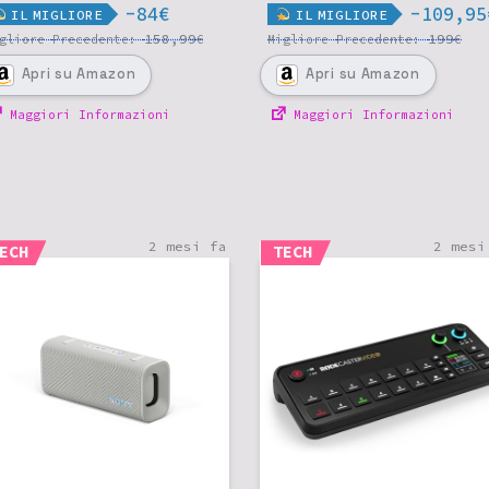
-84€
-109,95
IL
MIGLIORE
IL
MIGLIORE
158,99
199
igliore
Precedente:
€
Migliore
Precedente:
€
Apri
su Amazon
Apri
su Amazon
Maggiori Informazioni
Maggiori Informazioni
2 mesi fa
2 mesi
ECH
TECH