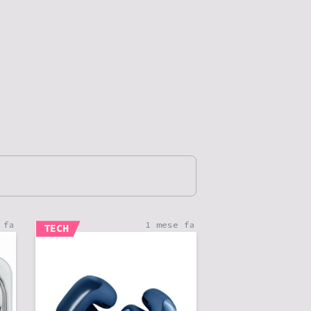
 fa
1 mese fa
TECH