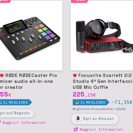
RØDE RØDECaster Pro
Focusrite Scarlett 2i2
I mixer audio all-in-one
Studio 4ª Gen Interfacc
er creator
USB Mic Cuffie
55
225
€
15
€
,
-71,35€
IL
MIGLIORE
IL
MIGLIORE
233
Migliore
Precedente:
€
Apri
sul Negozio
Apri
su Amazon
Maggiori Informazioni
Maggiori Informazioni