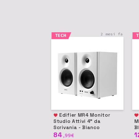
2 mesi fa
TECH
T
Edifier MR4 Monitor
Ult
Studio Attivi 4" da
M
Scrivania - Bianco
B
84
1
99
€
,