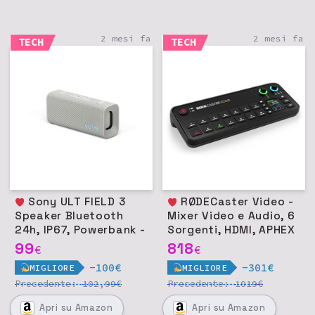
2 mesi fa
2 mesi fa
TECH
TECH
Sony ULT FIELD 3
RØDECaster Video -
Speaker Bluetooth
Mixer Video e Audio, 6
24h, IP67, Powerbank -
Sorgenti, HDMI, APHEX
Off White
DSP
99
818
€
€
-100€
-301€
MIGLIORE
MIGLIORE
Precedente:
€
Precedente:
€
102,99
1019
Apri
su Amazon
Apri
su Amazon