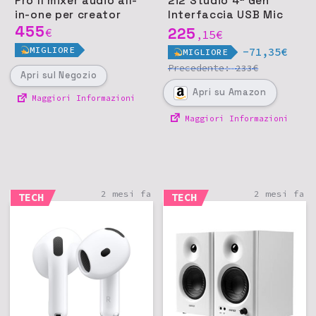
Pro II mixer audio all-
2i2 Studio 4ª Gen
in-one per creator
Interfaccia USB Mic
455
Cuffie
225
€
15
€
,
MIGLIORE
-71,35€
MIGLIORE
Precedente:
€
233
Apri
sul Negozio
Apri
su Amazon
Maggiori Informazioni
Maggiori Informazioni
2 mesi fa
2 mesi fa
TECH
TECH