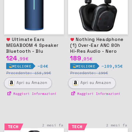
Ultimate Ears
Nothing Headphone
MEGABOOM 4 Speaker
(1) Over-Ear ANC 80h
Bluetooth - Blu
Hi-Res Audio - Nero
124
189
99
€
05
€
,
,
-84€
-109,95€
MIGLIORE
MIGLIORE
Precedente:
€
Precedente:
€
158,99
199
Apri
su Amazon
Apri
su Amazon
Maggiori Informazioni
Maggiori Informazioni
2 mesi fa
2 mesi fa
TECH
TECH