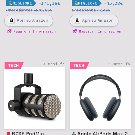
-171,16€
-45,28€
MIGLIORE
MIGLIORE
Precedente:
€
Precedente:
€
170,66
140
Apri
su Amazon
Apri
su Amazon
Maggiori Informazioni
Maggiori Informazioni
3 mesi fa
3 mesi fa
TECH
TECH
RØDE PodMic
Apple AirPods Max 2