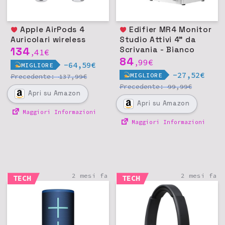
Apple AirPods 4
Edifier MR4 Monitor
Auricolari wireless
Studio Attivi 4" da
134
Scrivania - Bianco
41
€
,
84
99
€
,
-64,59€
MIGLIORE
-27,52€
MIGLIORE
Precedente:
€
137,99
Precedente:
€
99,99
Apri
su Amazon
Apri
su Amazon
Maggiori Informazioni
Maggiori Informazioni
2 mesi fa
2 mesi fa
TECH
TECH