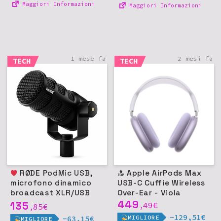
Maggiori Informazioni
Maggiori Informazioni
1 mese fa
2 mesi fa
TECH
TECH
RØDE PodMic USB,
Apple AirPods Max
microfono dinamico
USB-C Cuffie Wireless
broadcast XLR/USB
Over-Ear - Viola
per podcast e
449
135
49
€
85
€
,
,
streaming - Nero
-129,51€
MIGLIORE
-63,15€
MIGLIORE