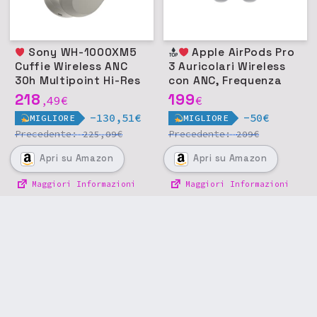
Sony WH-1000XM5
Apple AirPods Pro
Cuffie Wireless ANC
3 Auricolari Wireless
30h Multipoint Hi-Res
con ANC, Frequenza
LDAC - Argento
Cardiaca, Audio
218
199
49
€
€
,
Spaziale, USB-C
-130,51€
-50€
MIGLIORE
MIGLIORE
Precedente:
€
Precedente:
€
225,09
209
Apri
su Amazon
Apri
su Amazon
Maggiori Informazioni
Maggiori Informazioni