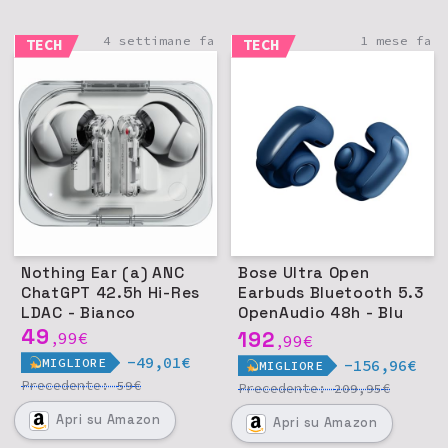
4 settimane fa
1 mese fa
TECH
TECH
Nothing Ear (a) ANC
Bose Ultra Open
ChatGPT 42.5h Hi-Res
Earbuds Bluetooth 5.3
LDAC - Bianco
OpenAudio 48h - Blu
49
Lunare
192
99
€
,
99
€
,
-49,01€
MIGLIORE
-156,96€
MIGLIORE
Precedente:
€
59
Precedente:
€
209,95
Apri
su Amazon
Apri
su Amazon