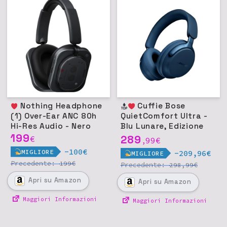
Nothing Headphone
Cuffie Bose
(1) Over-Ear ANC 80h
QuietComfort Ultra -
Hi-Res Audio - Nero
Blu Lunare, Edizione
199
Limitata
289
€
99
€
,
-100€
MIGLIORE
-209,96€
MIGLIORE
Precedente:
€
199
Precedente:
€
298,99
Apri
su Amazon
Apri
su Amazon
Maggiori Informazioni
Maggiori Informazioni