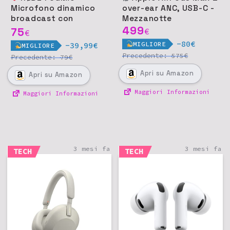
Microfono dinamico
over-ear ANC, USB-C -
broadcast con
Mezzanotte
supporto integrato
499
75
€
€
per podcast e
-80€
MIGLIORE
-39,99€
MIGLIORE
streaming
Precedente:
€
575
Precedente:
€
79
Apri
su Amazon
Apri
su Amazon
Maggiori Informazioni
Maggiori Informazioni
3 mesi fa
3 mesi fa
TECH
TECH