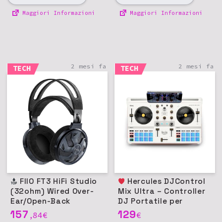
Maggiori Informazioni
Maggiori Informazioni
2 mesi fa
2 mesi fa
TECH
TECH
FIIO FT3 HiFi Studio
Hercules DJControl
(32ohm) Wired Over-
Mix Ultra – Controller
Ear/Open-Back
DJ Portatile per
Headphone, Driver
Smartphone
157
129
84
€
€
,
60mm
(iOS/Android)