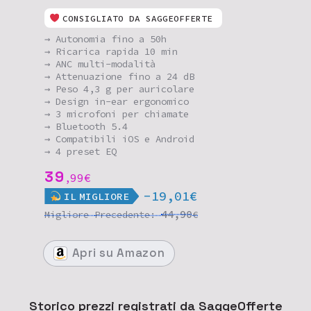
CONSIGLIATO DA SAGGEOFFERTE
→ Autonomia fino a 50h
→ Ricarica rapida 10 min
→ ANC multi-modalità
→ Attenuazione fino a 24 dB
→ Peso 4,3 g per auricolare
→ Design in-ear ergonomico
→ 3 microfoni per chiamate
→ Bluetooth 5.4
→ Compatibili iOS e Android
→ 4 preset EQ
39
99
€
,
-19,01€
IL
MIGLIORE
44,90
Migliore
Precedente:
€
Apri
su Amazon
Storico prezzi registrati da SaggeOfferte