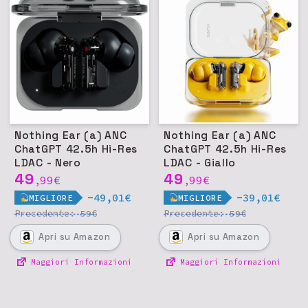
Nothing Ear (a) ANC
Nothing Ear (a) ANC
ChatGPT 42.5h Hi-Res
ChatGPT 42.5h Hi-Res
LDAC - Nero
LDAC - Giallo
49
49
99
€
99
€
,
,
-49,01€
-39,01€
MIGLIORE
MIGLIORE
Precedente:
€
Precedente:
€
59
59
Apri
su Amazon
Apri
su Amazon
Maggiori Informazioni
Maggiori Informazioni