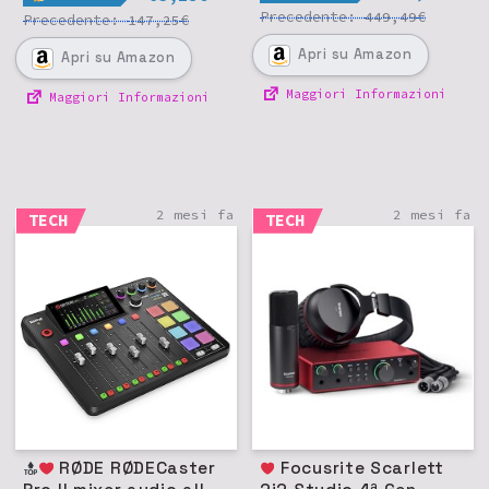
Precedente:
€
449,49
Precedente:
€
147,25
Apri
su Amazon
Apri
su Amazon
Maggiori Informazioni
Maggiori Informazioni
2 mesi fa
2 mesi fa
TECH
TECH
RØDE RØDECaster
Focusrite Scarlett