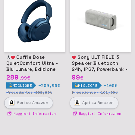
Cuffie Bose
Sony ULT FIELD 3
QuietComfort Ultra -
Speaker Bluetooth
Blu Lunare, Edizione
24h, IP67, Powerbank -
Limitata
Off White
289
99
99
€
€
,
-209,96€
-100€
MIGLIORE
MIGLIORE
Precedente:
€
Precedente:
€
298,99
102,99
Apri
su Amazon
Apri
su Amazon
Maggiori Informazioni
Maggiori Informazioni