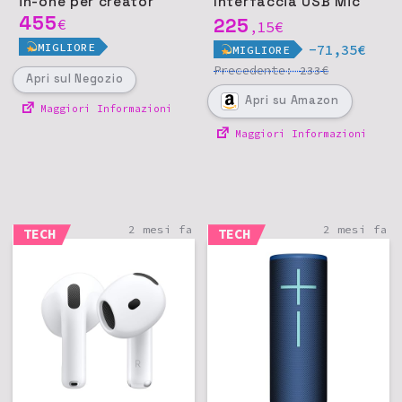
in-one per creator
Interfaccia USB Mic
455
Cuffie
225
€
15
€
,
MIGLIORE
-71,35€
MIGLIORE
Precedente:
€
233
Apri
sul Negozio
Apri
su Amazon
Maggiori Informazioni
Maggiori Informazioni
2 mesi fa
2 mesi fa
TECH
TECH