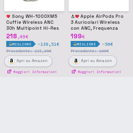
Sony WH-1000XM5
Apple AirPods Pro
Cuffie Wireless ANC
3 Auricolari Wireless
30h Multipoint Hi-Res
con ANC, Frequenza
LDAC - Argento
Cardiaca, Audio
218
199
49
€
€
,
Spaziale, USB-C
-130,51€
-50€
MIGLIORE
MIGLIORE
Precedente:
€
Precedente:
€
225,09
209
Apri
su Amazon
Apri
su Amazon
Maggiori Informazioni
Maggiori Informazioni