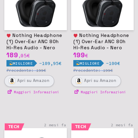
Nothing Headphone
Nothing Headphone
(1) Over-Ear ANC 80h
(1) Over-Ear ANC 80h
Hi-Res Audio - Nero
Hi-Res Audio - Nero
189
199
05
€
€
,
-109,95€
-100€
MIGLIORE
MIGLIORE
Precedente:
€
Precedente:
€
199
199
Apri
su Amazon
Apri
su Amazon
Maggiori Informazioni
Maggiori Informazioni
2 mesi fa
2 mesi fa
TECH
TECH