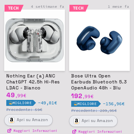
4 settimane fa
1 mese fa
TECH
TECH
Nothing Ear (a) ANC
Bose Ultra Open
ChatGPT 42.5h Hi-Res
Earbuds Bluetooth 5.3
LDAC - Bianco
OpenAudio 48h - Blu
49
Lunare
192
99
€
,
99
€
,
-49,01€
MIGLIORE
-156,96€
MIGLIORE
Precedente:
€
59
Precedente:
€
209,95
Apri
su Amazon
Apri
su Amazon
Maggiori Informazioni
Maggiori Informazioni