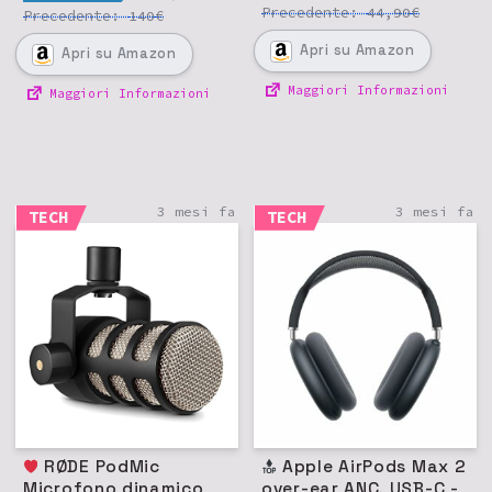
Precedente:
€
44,90
Precedente:
€
140
Apri
su Amazon
Apri
su Amazon
Maggiori Informazioni
Maggiori Informazioni
3 mesi fa
3 mesi fa
TECH
TECH
RØDE PodMic
Apple AirPods Max 2
Microfono dinamico
over-ear ANC, USB-C -