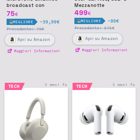
broadcast con
Mezzanotte
supporto integrato
499
75
€
€
per podcast e
-80€
MIGLIORE
-39,99€
MIGLIORE
streaming
Precedente:
€
575
Precedente:
€
79
Apri
su Amazon
Apri
su Amazon
Maggiori Informazioni
Maggiori Informazioni
3 mesi fa
3 mesi fa
TECH
TECH