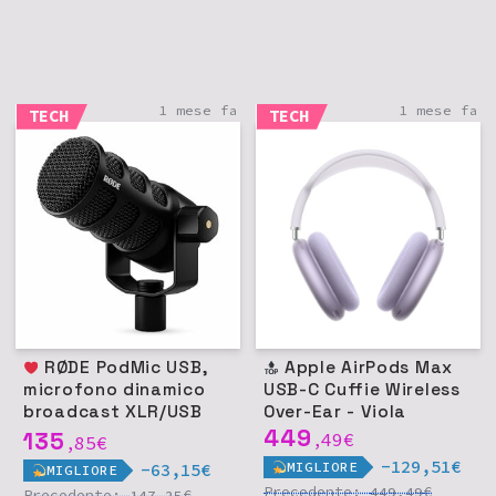
1 mese fa
1 mese fa
TECH
TECH
RØDE PodMic USB,
Apple AirPods Max
microfono dinamico
USB-C Cuffie Wireless
broadcast XLR/USB
Over-Ear - Viola
per podcast e
449
135
49
€
85
€
,
,
streaming - Nero
-129,51€
MIGLIORE
-63,15€
MIGLIORE
Precedente:
€
449,49
Precedente:
€
147,25