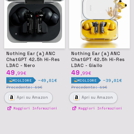
Nothing Ear (a) ANC
Nothing Ear (a) ANC
ChatGPT 42.5h Hi-Res
ChatGPT 42.5h Hi-Res
LDAC - Nero
LDAC - Giallo
49
49
99
€
99
€
,
,
-49,01€
-39,01€
MIGLIORE
MIGLIORE
Precedente:
€
Precedente:
€
59
59
Apri
su Amazon
Apri
su Amazon
Maggiori Informazioni
Maggiori Informazioni