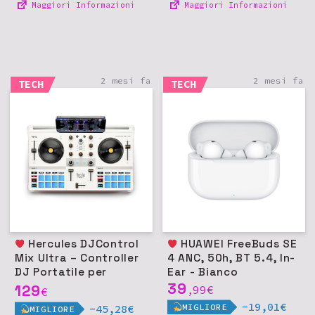
Maggiori Informazioni
Maggiori Informazioni
2 mesi fa
2 mesi fa
TECH
TECH
Hercules DJControl
HUAWEI FreeBuds SE
Mix Ultra – Controller
4 ANC, 50h, BT 5.4, In-
DJ Portatile per
Ear - Bianco
Smartphone
39
129
99
€
€
,
(iOS/Android)
-19,01€
MIGLIORE
-45,28€
MIGLIORE