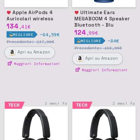
Apple AirPods 4
Ultimate Ears
Auricolari wireless
MEGABOOM 4 Speaker
134
Bluetooth - Blu
41
€
,
124
99
€
,
-64,59€
MIGLIORE
-84€
MIGLIORE
Precedente:
€
137,99
Precedente:
€
158,99
Apri
su Amazon
Apri
su Amazon
Maggiori Informazioni
Maggiori Informazioni
2 mesi fa
2 mesi fa
TECH
TECH