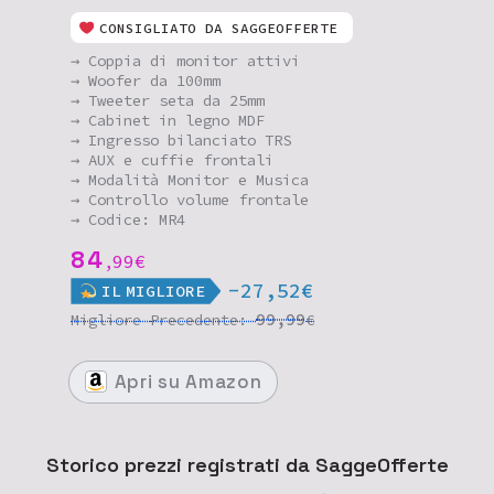
CONSIGLIATO DA SAGGEOFFERTE
→ Coppia di monitor attivi
→ Woofer da 100mm
→ Tweeter seta da 25mm
→ Cabinet in legno MDF
→ Ingresso bilanciato TRS
→ AUX e cuffie frontali
→ Modalità Monitor e Musica
→ Controllo volume frontale
→ Codice: MR4
84
99
€
,
-27,52€
IL
MIGLIORE
99,99
Migliore
Precedente:
€
Apri
su Amazon
Storico prezzi registrati da SaggeOfferte