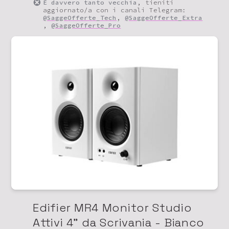
È davvero tanto vecchia
, tieniti
aggiornato/a con i canali Telegram:
@SaggeOfferte_Tech
,
@SaggeOfferte_Extra
,
@SaggeOfferte_Pro
Edifier MR4 Monitor Studio
Attivi 4" da Scrivania - Bianco