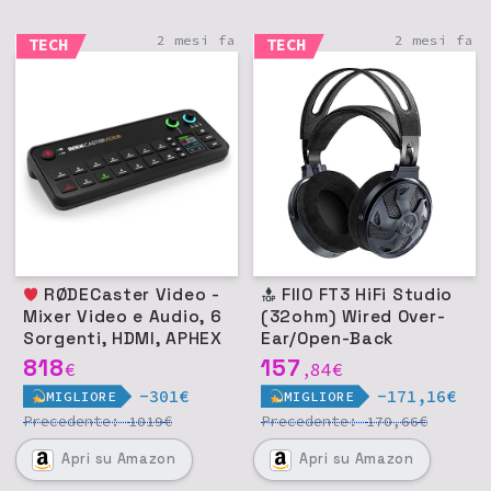
2 mesi fa
2 mesi fa
TECH
TECH
RØDECaster Video -
FIIO FT3 HiFi Studio
Mixer Video e Audio, 6
(32ohm) Wired Over-
Sorgenti, HDMI, APHEX
Ear/Open-Back
DSP
Headphone, Driver
818
157
€
84
€
,
60mm
-301€
-171,16€
MIGLIORE
MIGLIORE
Precedente:
€
Precedente:
€
1019
170,66
Apri
su Amazon
Apri
su Amazon