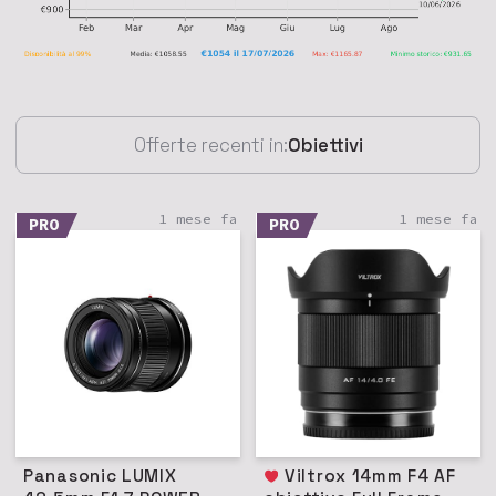
Offerte recenti in:
Obiettivi
1 mese fa
1 mese fa
PRO
PRO
Panasonic LUMIX
Viltrox 14mm F4 AF