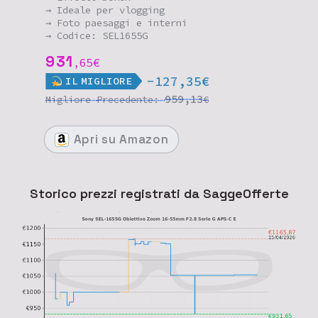
→ Ideale per vlogging
→ Foto paesaggi e interni
→ Codice: SEL1655G
931
65
€
,
-127,35€
IL
MIGLIORE
959,13
Migliore
Precedente:
€
Apri
su Amazon
Storico prezzi registrati da SaggeOfferte