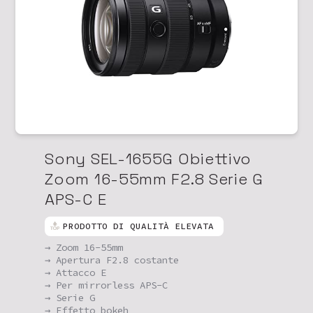
Sony SEL-1655G Obiettivo
Zoom 16-55mm F2.8 Serie G
APS-C E
PRODOTTO DI QUALITÀ ELEVATA
→ Zoom 16-55mm
→ Apertura F2.8 costante
→ Attacco E
→ Per mirrorless APS-C
→ Serie G
→ Effetto bokeh