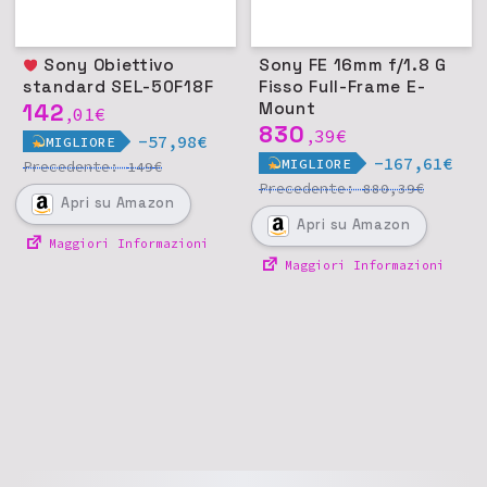
Sony Obiettivo
Sony FE 16mm f/1.8 G
standard SEL-50F18F
Fisso Full-Frame E-
142
Mount
01
€
,
830
39
€
,
-57,98€
MIGLIORE
-167,61€
MIGLIORE
Precedente:
€
149
Precedente:
€
880,39
Apri
su Amazon
Apri
su Amazon
Maggiori Informazioni
Maggiori Informazioni