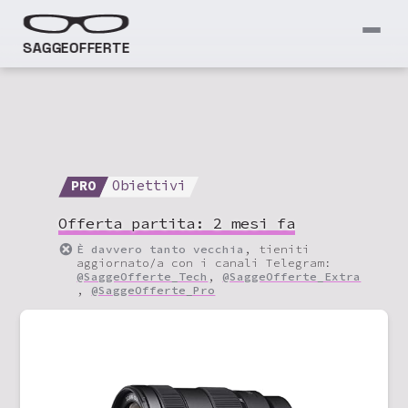
SAGGEOFFERTE
PRO
Obiettivi
Offerta partita:
2 mesi fa
È davvero tanto vecchia
, tieniti
aggiornato/a con i canali Telegram:
@SaggeOfferte_Tech
,
@SaggeOfferte_Extra
,
@SaggeOfferte_Pro