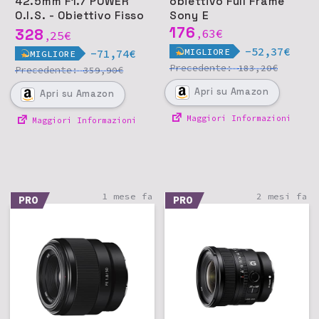
42.5mm F1.7 POWER
obiettivo Full Frame
O.I.S. - Obiettivo Fisso
Sony E
Micro Quattro Terzi
176
328
63
€
25
€
,
,
-52,37€
MIGLIORE
-71,74€
MIGLIORE
Precedente:
€
183,20
Precedente:
€
359,90
Apri
su Amazon
Apri
su Amazon
Maggiori Informazioni
Maggiori Informazioni
1 mese fa
2 mesi fa
PRO
PRO