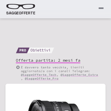
SAGGEOFFERTE
PRO
Obiettivi
Offerta partita:
2 mesi fa
È davvero tanto vecchia
, tieniti
aggiornato/a con i canali Telegram:
@SaggeOfferte_Tech
,
@SaggeOfferte_Extra
,
@SaggeOfferte_Pro