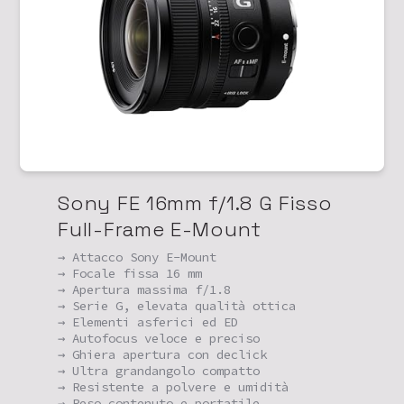
Sony FE 16mm f/1.8 G Fisso
Full-Frame E-Mount
→ Attacco Sony E-Mount
→ Focale fissa 16 mm
→ Apertura massima f/1.8
→ Serie G, elevata qualità ottica
→ Elementi asferici ed ED
→ Autofocus veloce e preciso
→ Ghiera apertura con declick
→ Ultra grandangolo compatto
→ Resistente a polvere e umidità
→ Peso contenuto e portatile