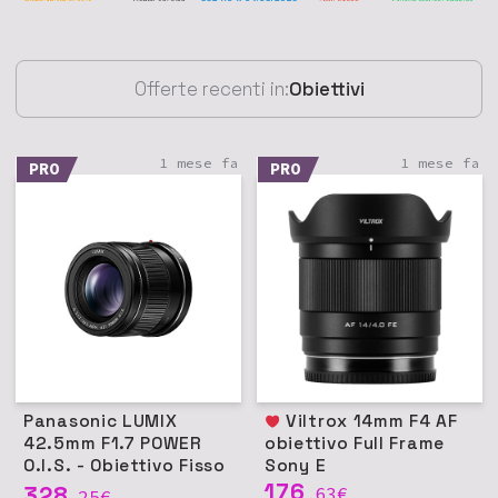
Offerte recenti in:
Obiettivi
1 mese fa
1 mese fa
PRO
PRO
Panasonic LUMIX
Viltrox 14mm F4 AF
42.5mm F1.7 POWER
obiettivo Full Frame
O.I.S. - Obiettivo Fisso
Sony E
Micro Quattro Terzi
176
328
63
€
25
€
,
,