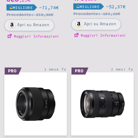
-52,37€
MIGLIORE
-71,74€
MIGLIORE
Precedente:
€
183,20
Precedente:
€
359,90
Apri
su Amazon
Apri
su Amazon
Maggiori Informazioni
Maggiori Informazioni
1 mese fa
2 mesi fa
PRO
PRO