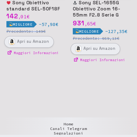
Sony Obiettivo
Sony SEL-1655G
standard SEL-50F18F
Obiettivo Zoom 16-
142
55mm F2.8 Serie G
01
€
,
APS-C E
931
65
€
,
-57,98€
MIGLIORE
-127,35€
Precedente:
€
149
MIGLIORE
Precedente:
€
959,13
Apri
su Amazon
Apri
su Amazon
Maggiori Informazioni
Maggiori Informazioni
Home
Canali Telegram
Segnalazioni