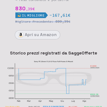
830
39
€
,
-167,61€
IL
MIGLIORE
880,39
Migliore
Precedente:
€
Apri
su Amazon
Storico prezzi registrati da SaggeOfferte