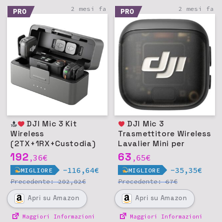
2 mesi fa
2 mesi fa
PRO
PRO
DJI Mic 3 Kit
DJI Mic 3
Wireless
Trasmettitore Wireless
(2TX+1RX+Custodia)
Lavalier Mini per
iPhone/Android/Camer
iPhone/Android
192
63
36
€
65
€
,
,
a
-116,64€
-35,35€
MIGLIORE
MIGLIORE
Precedente:
€
Precedente:
€
202,02
67
Apri
su Amazon
Apri
su Amazon
Maggiori Informazioni
Maggiori Informazioni