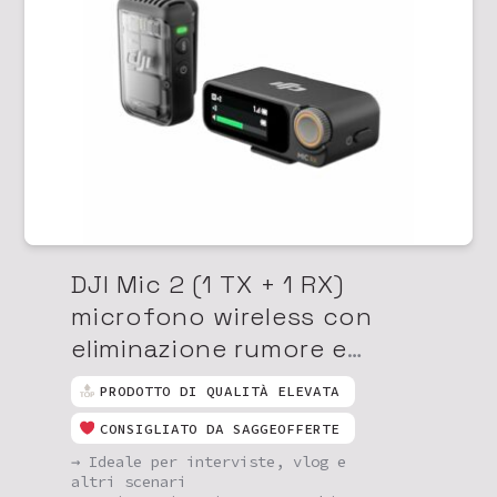
DJI Mic 2 (1 TX + 1 RX)
microfono wireless con
eliminazione rumore e
registrazione interna a 32 bit
PRODOTTO DI QUALITÀ ELEVATA
CONSIGLIATO DA SAGGEOFFERTE
→ Ideale per interviste, vlog e
altri scenari