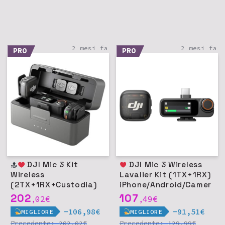
2 mesi fa
2 mesi fa
PRO
PRO
DJI Mic 3 Kit
DJI Mic 3 Wireless
Wireless
Lavalier Kit (1TX+1RX)
(2TX+1RX+Custodia)
iPhone/Android/Camer
iPhone/Android/Camer
a
202
107
02
€
49
€
,
,
a
-106,98€
-91,51€
MIGLIORE
MIGLIORE
Precedente:
€
Precedente:
€
202,02
129,99