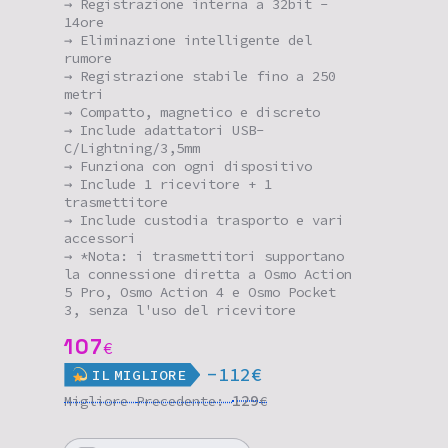
→ Registrazione interna a 32bit -
14ore
→ Eliminazione intelligente del
rumore
→ Registrazione stabile fino a 250
metri
→ Compatto, magnetico e discreto
→ Include adattatori USB-
C/Lightning/3,5mm
→ Funziona con ogni dispositivo
→ Include 1 ricevitore + 1
trasmettitore
→ Include custodia trasporto e vari
accessori
→ *Nota: i trasmettitori supportano
la connessione diretta a Osmo Action
5 Pro, Osmo Action 4 e Osmo Pocket
3, senza l'uso del ricevitore
107
€
-112€
IL
MIGLIORE
129
Migliore
Precedente:
€