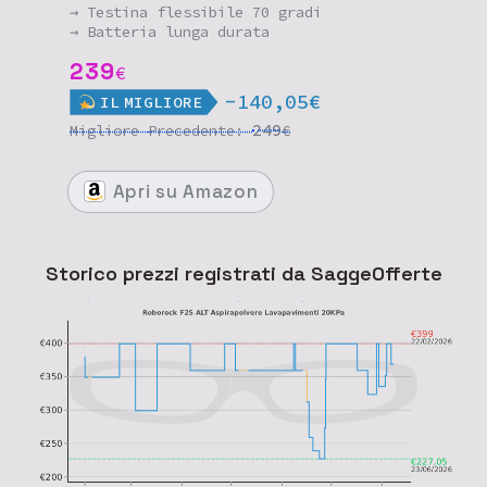
→ Testina flessibile 70 gradi
→ Batteria lunga durata
239
€
-140,05€
IL
MIGLIORE
249
Migliore
Precedente:
€
Apri
su Amazon
Storico prezzi registrati da SaggeOfferte