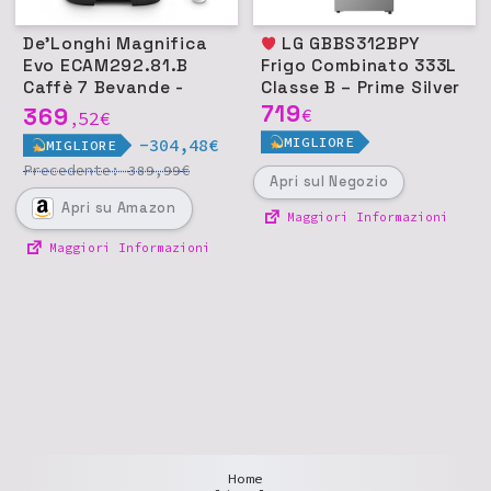
De'Longhi Magnifica
LG GBBS312BPY
Evo ECAM292.81.B
Frigo Combinato 333L
Caffè 7 Bevande -
Classe B – Prime Silver
Nero
719
369
€
52
€
,
MIGLIORE
-304,48€
MIGLIORE
Precedente:
€
389,99
Apri
sul Negozio
Apri
su Amazon
Maggiori Informazioni
Maggiori Informazioni
Home