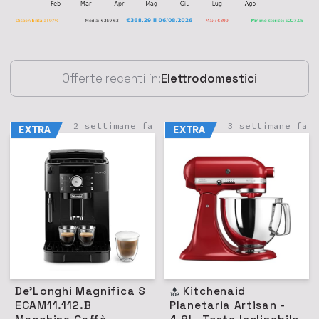
Offerte recenti in:
Elettrodomestici
2 settimane fa
3 settimane fa
EXTRA
EXTRA
De'Longhi Magnifica S
Kitchenaid
ECAM11.112.B
Planetaria Artisan -