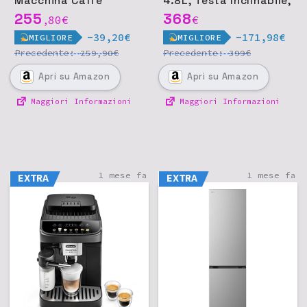
Macchina Caffè
4.8L, Testa Inclinabile,
Automatica
Rosso Impero
255
368
80
€
€
,
-39,20€
-171,98€
MIGLIORE
MIGLIORE
Precedente:
€
Precedente:
€
259,90
399
Apri
su Amazon
Apri
su Amazon
Maggiori Informazioni
Maggiori Informazioni
1 mese fa
1 mese fa
EXTRA
EXTRA